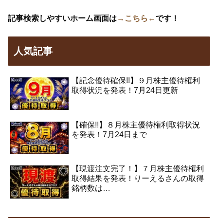
記事検索しやすいホーム画面は
→こちら←
です！
人気記事
【記念優待確保!!】９月株主優待権利
取得状況を発表！7月24日更新
【確保!!】８月株主優待権利取得状況
を発表！7月24日まで
【現渡注文完了！】７月株主優待権利
取得結果を発表！りーえるさんの取得
銘柄数は…