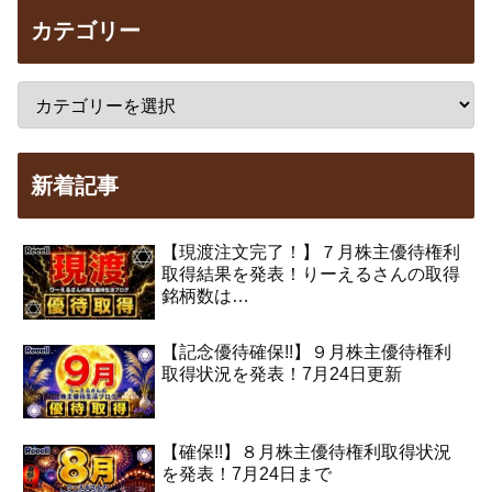
カテゴリー
新着記事
【現渡注文完了！】７月株主優待権利
取得結果を発表！りーえるさんの取得
銘柄数は…
【記念優待確保!!】９月株主優待権利
取得状況を発表！7月24日更新
【確保!!】８月株主優待権利取得状況
を発表！7月24日まで