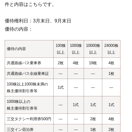
件と内容はこちらです。
優待権利日：3月末日、9月末日
優待の内容：
100株
1000株
10000株
24000株
優待の内容
以上
以上
以上
以上
共通路線バス乗車券
2枚
4枚
19枚
4枚
共通路線バス全線乗車証
―
―
―
1枚
100株以上1000株未満の
1式
―
―
―
株主優待割引券等
1000株以上の
―
1式
1式
1式
株主優待割引券等
三交タクシー利用券500円
―
―
2枚
4枚
三交イン宿泊券
―
―
1枚
2枚