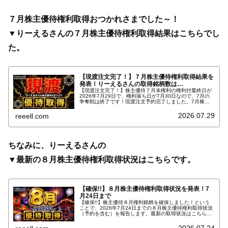
７月株主優待権利取得おつかれさまでした～！
▼りーえるさんの７月株主優待権利取得結果はこちらでし
た。
【現渡注文完了！】７月株主優待権利取得結果を
発表！りーえるさんの取得銘柄数は…
【現渡注文完了！】株主優待７月末権利の権利付最終日が
2026年7月29日で、権利落ち日が7月30日なので、7月の
争奪戦は終了です！現渡注文予約完了しました。7月株主
優待権利取得結果を報告します。使用した証券会社は楽天
証券のみでした。結果はこちらです…
2026.07.29
reeell.com
ちなみに、りーえるさんの
▼最新の８月株主優待権利取得状況はこちらです。
【確保!!】８月株主優待権利取得状況を発表！7
月24日まで
【確保!!】株主優待８月権利銘柄を確保しました！という
ことで、2026年7月24日までの８月株主優待権利取得状況
（予約を含む）を報告します。最新の取得状況はこちらで
す…
2026.07.24