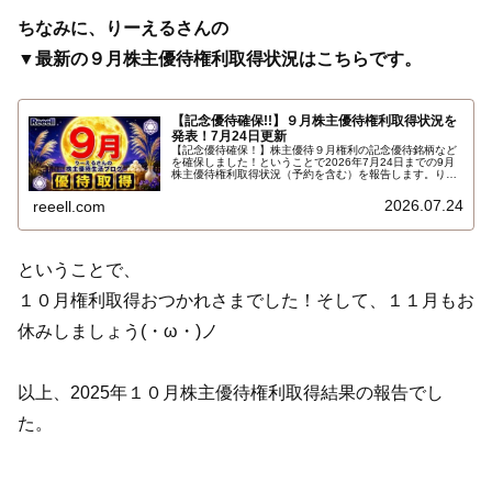
ちなみに、りーえるさんの
▼最新の９月株主優待権利取得状況はこちらです。
【記念優待確保!!】９月株主優待権利取得状況を
発表！7月24日更新
【記念優待確保！】株主優待９月権利の記念優待銘柄など
を確保しました！ということで2026年7月24日までの9月
株主優待権利取得状況（予約を含む）を報告します。りー
えるさんの最新の９月株主優待権利取得状況はこちらで
す…
2026.07.24
reeell.com
ということで、
１０月権利取得おつかれさまでした！そして、１１月もお
休みしましょう(・ω・)ノ
以上、2025年１０月株主優待権利取得結果の報告でし
た。