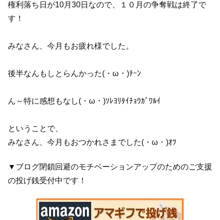
権利落ち日が10月30日なので、１０月の争奪戦は終了で
す！
みなさん、今月もお疲れ様でした。
後半なんもしとらんかった(・ω・)ﾁｰﾝ
ん～特に感想もなし(・ω・)ｿﾚﾖﾘﾀｲﾁｮｳｶﾞﾜﾙｲ
ということで、
みなさん、今月もおつかれさまでした(・ω・)ｵﾂ
▼ブログ閉鎖回避のモチベーションアップのためのご支援
の投げ銭受付中です！