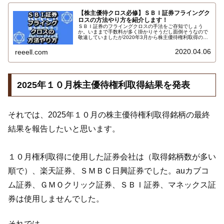
【株主優待クロス必修】ＳＢＩ証券フライングク
ロスの方法やり方を紹介します！
ＳＢＩ証券のフライングクロスの手法をご存知でしょう
か。いままで手数料が多く掛かりそうだし面倒そうなので
敬遠していましたが2020年3月から株主優待権利取得のＳ
ＢＩ証券のフライングクロス争奪戦に参戦しています。ク
ロス解消の決済注文もとても簡単だったので手法やり方方
2020.04.06
reeell.com
法をご紹介します…
2025年１０月株主優待権利取得結果を発表
それでは、2025年１０月の株主優待権利取得銘柄の最終
結果を報告したいと思います。
１０月権利取得に使用した証券会社は（取得銘柄数が多い
順で）、楽天証券、ＳＭＢＣ日興証券でした。auカブコ
ム証券、ＧＭＯクリック証券、ＳＢＩ証券、マネックス証
券は使用しませんでした。
それでは、