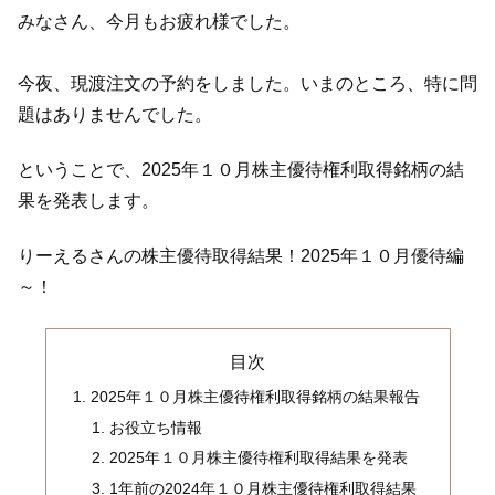
みなさん、今月もお疲れ様でした。
今夜、現渡注文の予約をしました。いまのところ、特に問
題はありませんでした。
ということで、2025年１０月株主優待権利取得銘柄の結
果を発表します。
りーえるさんの株主優待取得結果！2025年１０月優待編
～！
目次
2025年１０月株主優待権利取得銘柄の結果報告
お役立ち情報
2025年１０月株主優待権利取得結果を発表
1年前の2024年１０月株主優待権利取得結果