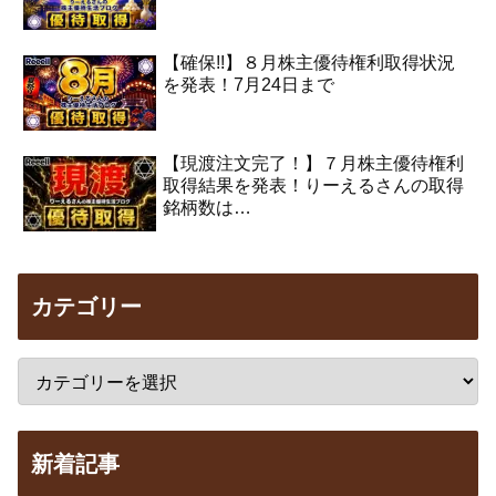
【確保!!】８月株主優待権利取得状況
を発表！7月24日まで
【現渡注文完了！】７月株主優待権利
取得結果を発表！りーえるさんの取得
銘柄数は…
カテゴリー
新着記事