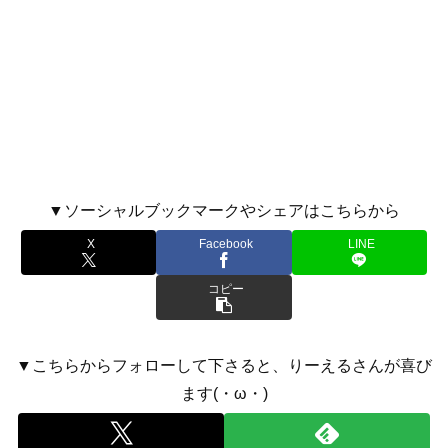
▼ソーシャルブックマークやシェアはこちらから
X
Facebook
LINE
コピー
▼こちらからフォローして下さると、りーえるさんが喜び
ます(・ω・)