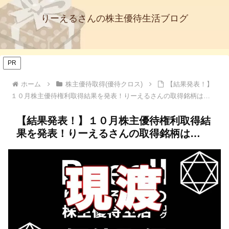
りーえるさんの株主優待生活ブログ
PR
ホーム
株主優待取得(優待クロス)
【結果発表！】
１０月株主優待権利取得結果を発表！りーえるさんの取得銘柄は…
【結果発表！】１０月株主優待権利取得結
果を発表！りーえるさんの取得銘柄は…