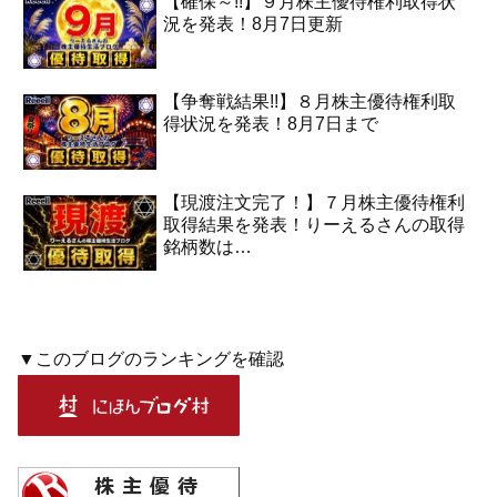
【確保～!!】９月株主優待権利取得状
況を発表！8月7日更新
【争奪戦結果!!】８月株主優待権利取
得状況を発表！8月7日まで
【現渡注文完了！】７月株主優待権利
取得結果を発表！りーえるさんの取得
銘柄数は…
▼このブログのランキングを確認