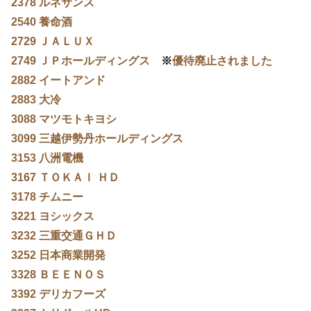
2378 ルネサンス
2540 養命酒
2729 ＪＡＬＵＸ
2749 ＪＰホールディングス
※
優待廃止されました
2882 イートアンド
2883 大冷
3088 マツモトキヨシ
3099 三越伊勢丹ホールディングス
3153 八洲電機
3167 ＴＯＫＡＩ ＨＤ
3178 チムニー
3221 ヨシックス
3232 三重交通ＧＨＤ
3252 日本商業開発
3328 ＢＥＥＮＯＳ
3392 デリカフーズ