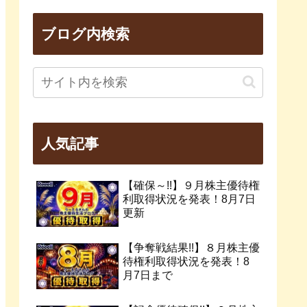
ブログ内検索
人気記事
【確保～!!】９月株主優待権
利取得状況を発表！8月7日
更新
【争奪戦結果!!】８月株主優
待権利取得状況を発表！8
月7日まで