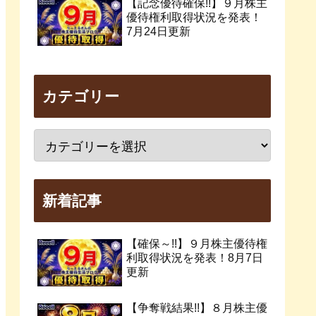
【記念優待確保!!】９月株主
優待権利取得状況を発表！
7月24日更新
カテゴリー
新着記事
【確保～!!】９月株主優待権
利取得状況を発表！8月7日
更新
【争奪戦結果!!】８月株主優