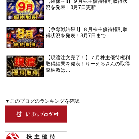
【確保～!!】９月株主優待権利取得状
況を発表！8月7日更新
【争奪戦結果!!】８月株主優待権利取
得状況を発表！8月7日まで
【現渡注文完了！】７月株主優待権利
取得結果を発表！りーえるさんの取得
銘柄数は…
▼このブログのランキングを確認