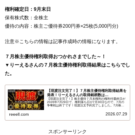
権利確定日：9月末日
保有株式数：全株主
優待の内容：株主ご優待券200円券×25枚(5,000円分)
注意※こちらの情報は記事作成時の情報になります。
７月株主優待権利取得おつかれさまでした～！
▼りーえるさんの７月株主優待権利取得結果はこちらでし
た。
【現渡注文完了！】７月株主優待権利取得結果を
発表！りーえるさんの取得銘柄数は…
【現渡注文完了！】株主優待７月末権利の権利付最終日が
2026年7月29日で、権利落ち日が7月30日なので、7月の
争奪戦は終了です！現渡注文予約完了しました。7月株主
優待権利取得結果を報告します。使用した証券会社は楽天
証券のみでした。結果はこちらです…
2026.07.29
reeell.com
スポンサーリンク