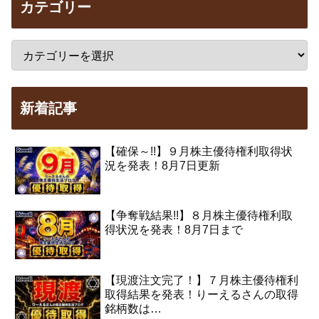
カテゴリー
新着記事
【確保～!!】９月株主優待権利取得状
況を発表！8月7日更新
【争奪戦結果!!】８月株主優待権利取
得状況を発表！8月7日まで
【現渡注文完了！】７月株主優待権利
取得結果を発表！りーえるさんの取得
銘柄数は…