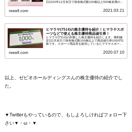
日2020年12月末日で保有株式数100株以上500株未満の場
合で、アルペングループの全店および全施設で利用できる
株主優待券500円4枚 合計2000円相当です。詳しくはこち
2021.03.21
reeell.com
ら…
ヒマラヤ(7514)の株主優待を紹介！ヒマラヤスポ
ーツなどで使える株主優待商品値引券！
ヒマラヤ(7514)の到着した株主優待を紹介します。権利確
定日2月末日で保有株式数100株以上で商品値引券1000円1
枚です。スポーツ用品等を販売しているヒマラヤスポー
ツ・ヒマラヤゴルフ等のヒマラヤ全店舗での買い物に利用
できます。スポーツプロショップ、ビーアンドディー各店
2020.07.10
reeell.com
舗、オンラインストアでは利用できない…
以上、ゼビオホールディングスんの株主優待の紹介でし
た。
▼Twitterもやっているので、もしよろしければフォロー下
さい▼・ω・▼