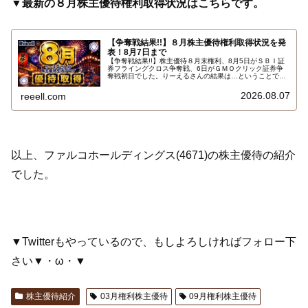
▼最新の８月株主優待権利取得状況はこちらです。
【争奪戦結果!!】８月株主優待権利取得状況を発
表！8月7日まで
【争奪戦結果!!】株主優待８月末権利、8月5日がＳＢＩ証
券フライングクロス争奪戦、6日がＧＭＯクリック証券争
奪戦初日でした。りーえるさんの結果は…ということで、
2026年8月7日までの８月株主優待権利取得状況（予約を
含む）を報告します。最新の取得状況はこちらです…
2026.08.07
reeell.com
以上、ファルコホールディングス(4671)の株主優待の紹介
でした。
▼Twitterもやっているので、もしよろしければフォロー下
さい▼・ω・▼
株主優待紹介
03月権利株主優待
09月権利株主優待