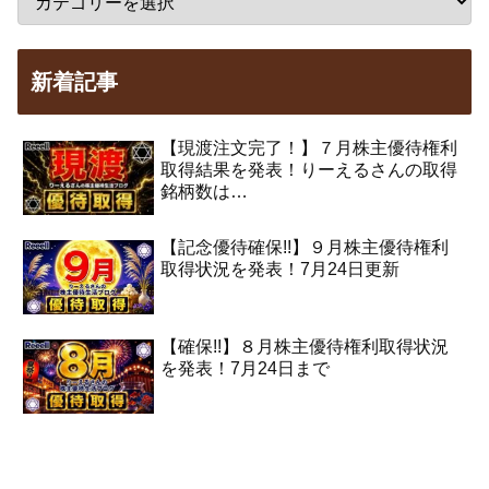
新着記事
【現渡注文完了！】７月株主優待権利
取得結果を発表！りーえるさんの取得
銘柄数は…
【記念優待確保!!】９月株主優待権利
取得状況を発表！7月24日更新
【確保!!】８月株主優待権利取得状況
を発表！7月24日まで