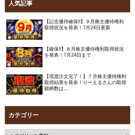
人気記事
【記念優待確保!!】９月株主優待権利
取得状況を発表！7月24日更新
【確保!!】８月株主優待権利取得状況
を発表！7月24日まで
【現渡注文完了！】７月株主優待権利
取得結果を発表！りーえるさんの取得
銘柄数は…
カテゴリー