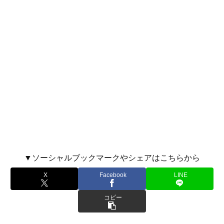
▼ソーシャルブックマークやシェアはこちらから
X
Facebook
LINE
コピー