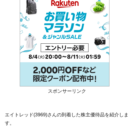
スポンサーリンク
エイトレッド(3969)さんの到着した株主優待品を紹介しま
す。