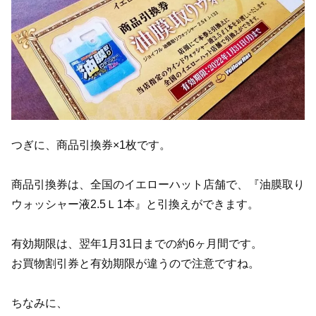
つぎに、商品引換券×1枚です。
商品引換券は、全国のイエローハット店舗で、『油膜取り
ウォッシャー液2.5Ｌ1本』と引換えができます。
有効期限は、翌年1月31日までの約6ヶ月間です。
お買物割引券と有効期限が違うので注意ですね。
ちなみに、