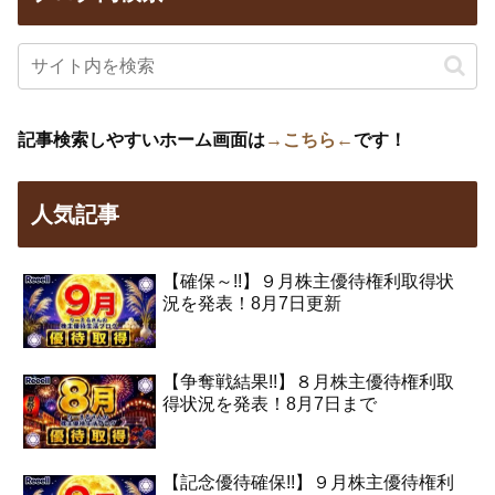
記事検索しやすいホーム画面は
→こちら←
です！
人気記事
【確保～!!】９月株主優待権利取得状
況を発表！8月7日更新
【争奪戦結果!!】８月株主優待権利取
得状況を発表！8月7日まで
【記念優待確保!!】９月株主優待権利