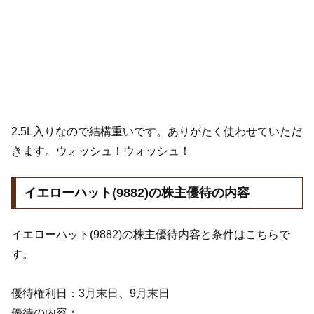
2.5L入りなので結構重いです。ありがたく使わせていただ
きます。ウォッシュ！ウォッシュ！
イエローハット(9882)の株主優待の内容
イエローハット(9882)の株主優待内容と条件はこちらで
す。
優待権利日：3月末日、9月末日
優待の内容：