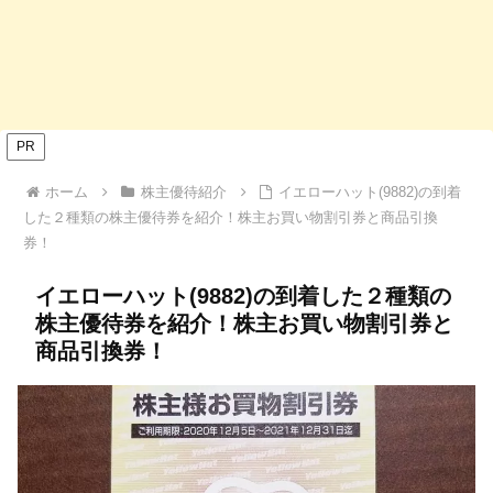
PR
ホーム
株主優待紹介
イエローハット(9882)の到着
した２種類の株主優待券を紹介！株主お買い物割引券と商品引換
券！
イエローハット(9882)の到着した２種類の
株主優待券を紹介！株主お買い物割引券と
商品引換券！