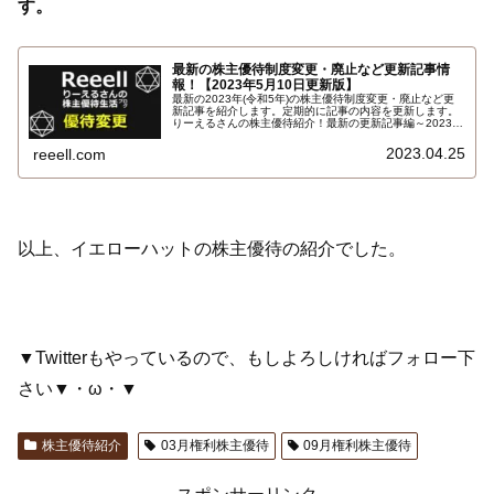
す。
最新の株主優待制度変更・廃止など更新記事情
報！【2023年5月10日更新版】
最新の2023年(令和5年)の株主優待制度変更・廃止など更
新記事を紹介します。定期的に記事の内容を更新します。
りーえるさんの株主優待紹介！最新の更新記事編～2023年
5月版！
2023.04.25
reeell.com
以上、イエローハットの株主優待の紹介でした。
▼Twitterもやっているので、もしよろしければフォロー下
さい▼・ω・▼
株主優待紹介
03月権利株主優待
09月権利株主優待