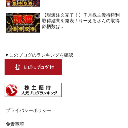
【現渡注文完了！】７月株主優待権利
取得結果を発表！りーえるさんの取得
銘柄数は…
▼このブログのランキングを確認
プライバシーポリシー
免責事項