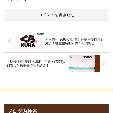
コメントを書き込む
くら寿司(2695)の到着した株主優待券を
紹介！株主優待割引券１万円相当！
【継続保有1年以上認定】ＴＢＫ(7277)の
到着した株主優待品を紹介！
ブログ内検索