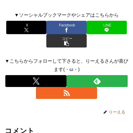
▼ソーシャルブックマークやシェアはこちらから
X
Facebook
LINE
コピー
▼こちらからフォローして下さると、りーえるさんが喜び
ます(・ω・)
りーえる
コメント