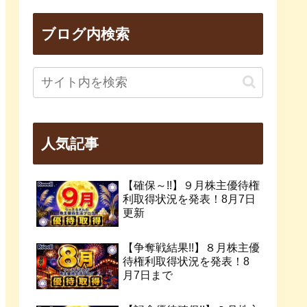
ブログ内検索
人気記事
【確保～!!】９月株主優待権
利取得状況を発表！8月7日
更新
【争奪戦結果!!】８月株主優
待権利取得状況を発表！8
月7日まで