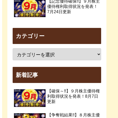
【記念優待確保!!】９月株主
優待権利取得状況を発表！
7月24日更新
カテゴリー
新着記事
【確保～!!】９月株主優待権
利取得状況を発表！8月7日
更新
【争奪戦結果!!】８月株主優