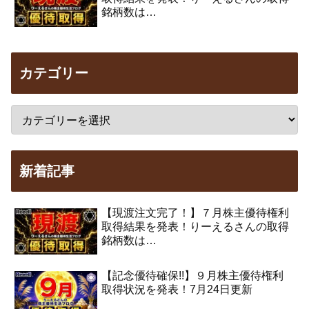
銘柄数は…
カテゴリー
新着記事
【現渡注文完了！】７月株主優待権利
取得結果を発表！りーえるさんの取得
銘柄数は…
【記念優待確保!!】９月株主優待権利
取得状況を発表！7月24日更新