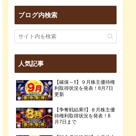
ブログ内検索
人気記事
【確保～!!】９月株主優待権
利取得状況を発表！8月7日
更新
【争奪戦結果!!】８月株主優
待権利取得状況を発表！8
月7日まで