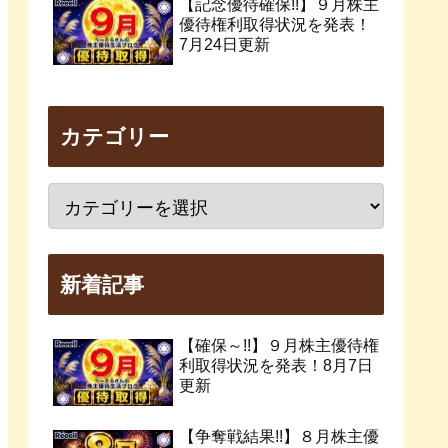
【記念優待確保!!】９月株主
優待権利取得状況を発表！
7月24日更新
カテゴリー
新着記事
【確保～!!】９月株主優待権
利取得状況を発表！8月7日
更新
【争奪戦結果!!】８月株主優