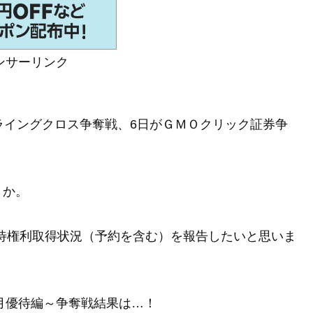
ンサーリンク
ライングクロス争奪戦、6日がＧＭＯクリック証券争
うか。
優待権利取得状況（予約を含む）を報告したいと思いま
３月優待編～争奪戦結果は…！