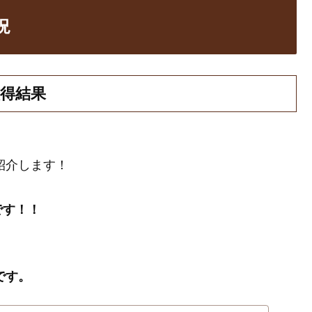
況
取得結果
紹介します！
です！！
です。