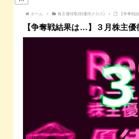
ホーム
株主優待取得(優待クロス)
【争奪戦結
【争奪戦結果は…】３月株主優