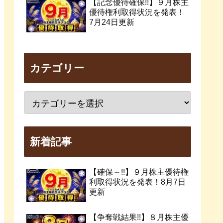
【記念優待確保!!】９月株主
優待権利取得状況を発表！
7月24日更新
カテゴリー
新着記事
【確保～!!】９月株主優待権
利取得状況を発表！8月7日
更新
【争奪戦結果!!】８月株主優