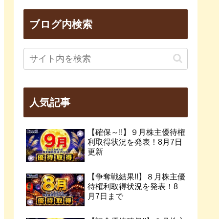
ブログ内検索
人気記事
【確保～!!】９月株主優待権
利取得状況を発表！8月7日
更新
【争奪戦結果!!】８月株主優
待権利取得状況を発表！8
月7日まで