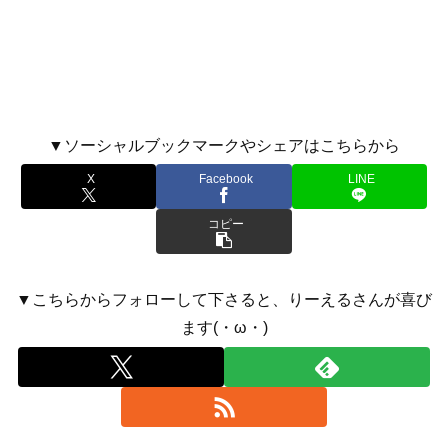
▼ソーシャルブックマークやシェアはこちらから
X
Facebook
LINE
コピー
▼こちらからフォローして下さると、りーえるさんが喜び
ます(・ω・)