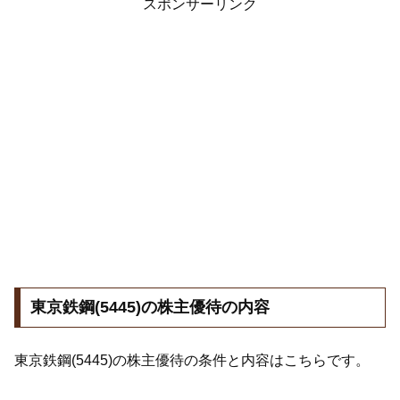
スポンサーリンク
東京鉄鋼(5445)の株主優待の内容
東京鉄鋼(5445)の株主優待の条件と内容はこちらです。