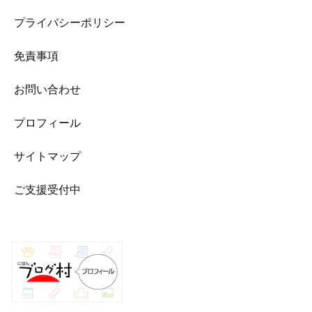
プライバシーポリシー
免責事項
お問い合わせ
プロフィール
サイトマップ
ご支援受付中