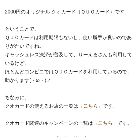
2000円のオリジナル クオカード（ＱＵＯカード）です。
ということで、
ＱＵＯカードは利用期限もないし、使い勝手が良いのであ
りがたいですね。
キャッシュレス決済が普及して、りーえるさんも利用して
いるけど、
ほとんどコンビニではＱＵＯカードを利用しているので、
助かります(・ω・)ノ
ちなみに、
クオカードの使えるお店の一覧は
→こちら←
です。
クオカード関連のキャンペーンの一覧は
→こちら←
です。