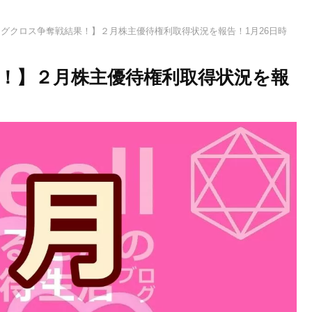
グクロス争奪戦結果！】２月株主優待権利取得状況を報告！1月26日時
！】２月株主優待権利取得状況を報