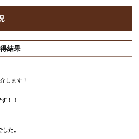
況
取得結果
紹介します！
です！！
でした。