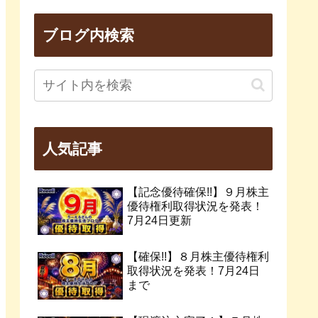
ブログ内検索
人気記事
【記念優待確保!!】９月株主
優待権利取得状況を発表！
7月24日更新
【確保!!】８月株主優待権利
取得状況を発表！7月24日
まで