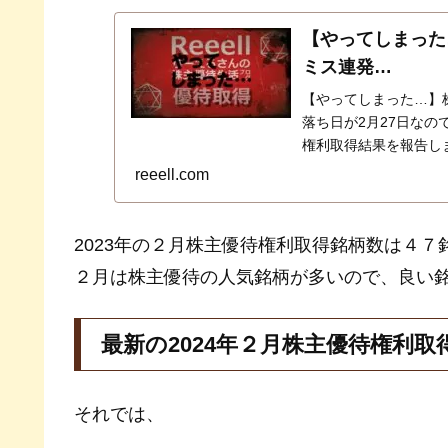
【やってしまった
ミス連発…
【やってしまった…】株
落ち日が2月27日なの
権利取得結果を報告し
ｕカブコム証券、ＧＭ
reeell.com
ちら…
2023年の２月株主優待権利取得銘柄数は４７
２月は株主優待の人気銘柄が多いので、良い
最新の2024年２月株主優待権利取
それでは、