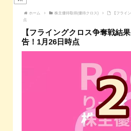
ホーム
株主優待取得(優待クロス)
【フライン
点
【フライングクロス争奪戦結果
告！1月26日時点