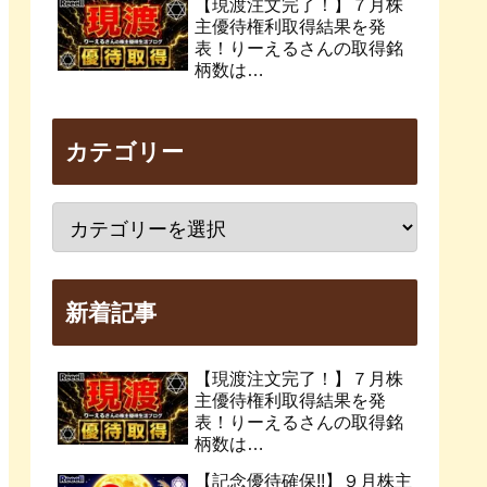
【現渡注文完了！】７月株
主優待権利取得結果を発
表！りーえるさんの取得銘
柄数は…
カテゴリー
新着記事
【現渡注文完了！】７月株
主優待権利取得結果を発
表！りーえるさんの取得銘
柄数は…
【記念優待確保!!】９月株主