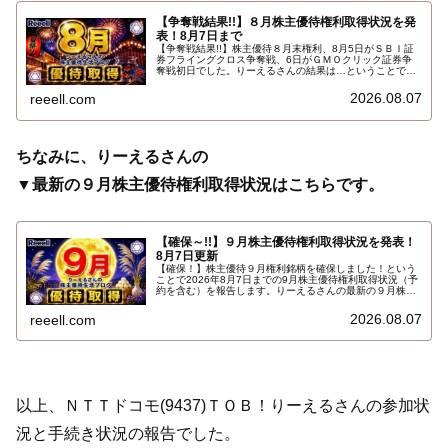
【争奪戦結果!!】８月株主優待権利取得状況を発
表！8月7日まで
【争奪戦結果!!】株主優待８月末権利、8月5日がＳＢＩ証
券フライングクロス争奪戦、6日がＧＭＯクリック証券争
奪戦初日でした。りーえるさんの結果は…ということで、
2026年8月7日までの８月株主優待権利取得状況（予約を
含む）を報告します。最新の取得状況はこちらです…
2026.08.07
reeell.com
ちなみに、りーえるさんの
▼最新の９月株主優待権利取得状況はこちらです。
【確保～!!】９月株主優待権利取得状況を発表！
8月7日更新
【確保！】株主優待９月権利銘柄を確保しました！という
ことで2026年8月7日までの9月株主優待権利取得状況（予
約を含む）を報告します。りーえるさんの最新の９月株主
優待権利取得状況はこちらです…
2026.08.07
reeell.com
以上、ＮＴＴドコモ(9437)ＴＯＢ！りーえるさんの参加状
況と手続き状況の報告でした。