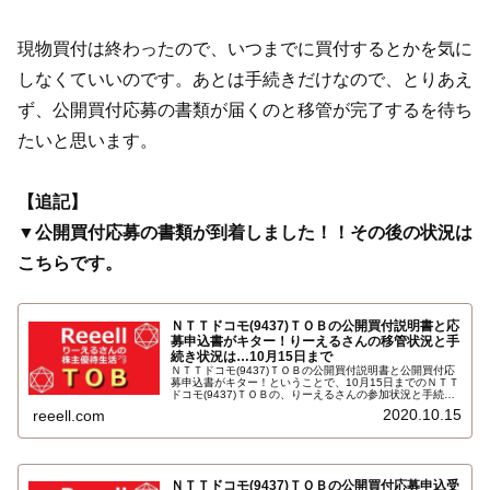
現物買付は終わったので、いつまでに買付するとかを気に
しなくていいのです。あとは手続きだけなので、とりあえ
ず、公開買付応募の書類が届くのと移管が完了するを待ち
たいと思います。
【追記】
▼公開買付応募の書類が到着しました！！その後の状況は
こちらです。
ＮＴＴドコモ(9437)ＴＯＢの公開買付説明書と応
募申込書がキター！りーえるさんの移管状況と手
続き状況は…10月15日まで
ＮＴＴドコモ(9437)ＴＯＢの公開買付説明書と公開買付応
募申込書がキター！ということで、10月15日までのＮＴＴ
ドコモ(9437)ＴＯＢの、りーえるさんの参加状況と手続き
状況を報告します。りーえるさんのＴＯＢ参加！ＮＴＴド
2020.10.15
reeell.com
コモ(9437)ＴＯＢ編～サヤ取り！詳しくはこちら…
ＮＴＴドコモ(9437)ＴＯＢの公開買付応募申込受