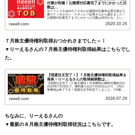
付票が到着！公開買付応募完了までにかかった日
数は…
ＮＴＴドコモ(9437)ＴＯＢの公開買付応募申込受付票が三
菱ＵＦＪモルガン・スタンレー証券さんから届きました！
公開買付応募完了までにかかった日数は何日かな。という
ことで10月24日までのＮＴＴドコモ(9437)ＴＯＢサヤ取り
2020.10.25
reeell.com
の、りーえるさんの参加状況と手続き状況を報告します。
詳しくはこちら…
７月株主優待権利取得おつかれさまでした～！
▼りーえるさんの７月株主優待権利取得結果はこちらでし
た。
【現渡注文完了！】７月株主優待権利取得結果を
発表！りーえるさんの取得銘柄数は…
【現渡注文完了！】株主優待７月末権利の権利付最終日が
2026年7月29日で、権利落ち日が7月30日なので、7月の
争奪戦は終了です！現渡注文予約完了しました。7月株主
優待権利取得結果を報告します。使用した証券会社は楽天
証券のみでした。結果はこちらです…
2026.07.29
reeell.com
ちなみに、りーえるさんの
▼最新の８月株主優待権利取得状況はこちらです。