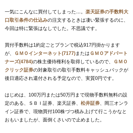
一気にこんなに買付してしまった…。
楽天証券の手数料大
口取引条件の仕込み
の注文するときは凄い緊張するのに、
今回は特に緊張はなしでした。不思議です。
買付手数料は1約定ごとプランで税込917円掛かります
が、
ＧＭＯインターネット(7177)
または
ＧＭＯアドパート
ナーズ(4784)
の株主優待権利を取得しているので、
ＧＭＯ
クリック証券
の対象取引の取引手数料キャッシュバックが
後日適応され還付される予定なので、実質0円です。
はじめは、100万円または50万円まで現物手数料無料の設
定のある、ＳＢＩ証券、楽天証券、
松井証券
、岡三オンラ
イン証券で、現物買付100株づつ積み上げて行こうかなと
おもいましたが、面倒くさいので止めました。