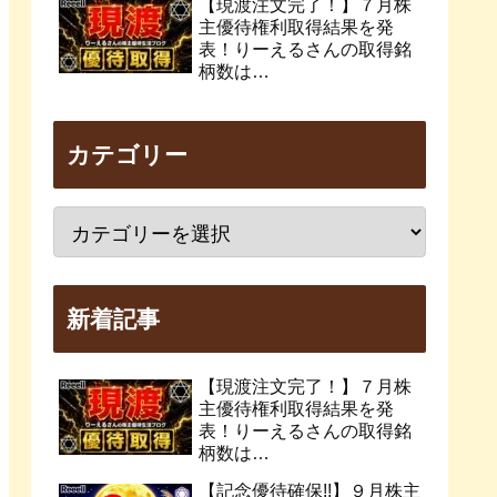
【現渡注文完了！】７月株
主優待権利取得結果を発
表！りーえるさんの取得銘
柄数は…
カテゴリー
新着記事
【現渡注文完了！】７月株
主優待権利取得結果を発
表！りーえるさんの取得銘
柄数は…
【記念優待確保!!】９月株主