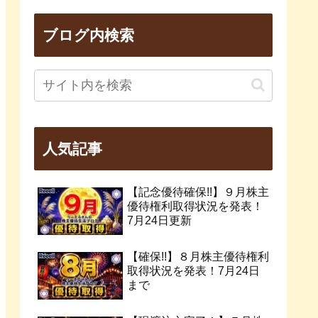
ブログ内検索
人気記事
【記念優待確保!!】９月株主
優待権利取得状況を発表！
7月24日更新
【確保!!】８月株主優待権利
取得状況を発表！7月24日
まで