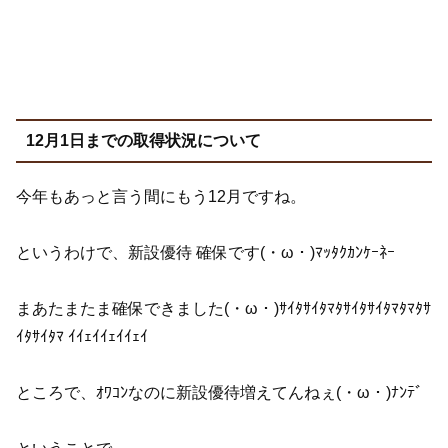
12月1日までの取得状況について
今年もあっと言う間にもう12月ですね。
というわけで、新設優待 確保です(・ω・)ﾏｯﾀｸｶﾝｹｰﾈｰ
まあたまたま確保できました(・ω・)ｻｲﾀｻｲﾀﾏﾀｻｲﾀｻｲﾀﾏﾀﾏﾀｻ
ｲﾀｻｲﾀﾏ ｲｲｪｲｲｪｲｲｪｲ
ところで、ｵﾜｺﾝなのに新設優待増えてんねぇ(・ω・)ﾅﾝﾃﾞ