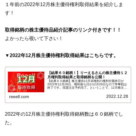
１年前の2022年12月株主優待権利取得結果を紹介しま
す！
取得銘柄の株主優待品紹介記事のリンク付きです！！
よかったら覗いて下さい！
▼2022年12月株主優待権利取得結果はこちらです。
【結果６０銘柄！】りーえるさんの株主優待１２
月権利取得結果と取得銘柄を公開！
【結果６０銘柄】株主優待12月末権利の権利付最終日が
2022年12月28日、権利落ち日が12月29日なので争奪戦は
終了です。現渡注文予約完了。ということで、12月株主優
待権利取得結果を報告します。使用した証券会社は多い順
でＳＭＢＣ日興証券、ａｕカブコム証券、ＳＢＩ証券、楽
2022.12.28
reeell.com
天証券、ＧＭＯクリック証券でした。結果はこちら…
2022年の12月株主優待権利取得銘柄数は６０銘柄でし
た。