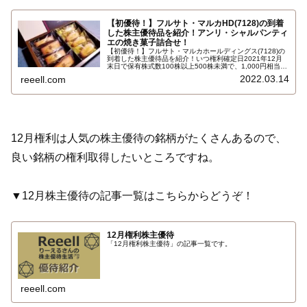
【初優待！】フルサト・マルカHD(7128)の到着
した株主優待品を紹介！アンリ・シャルパンティ
エの焼き菓子詰合せ！
【初優待！】フルサト・マルカホールディングス(7128)の
到着した株主優待品を紹介！いつ権利確定日2021年12月
末日で保有株式数100株以上500株未満で、1,000円相当の
グルメセット、アンリ・シャルパンティエ（Henri
2022.03.14
reeell.com
Charpentier）の焼き菓子フィナンシェ・マドレーヌの詰合
せです…
12月権利は人気の株主優待の銘柄がたくさんあるので、
良い銘柄の権利取得したいところですね。
▼12月株主優待の記事一覧はこちらからどうぞ！
12月権利株主優待
「12月権利株主優待」の記事一覧です。
reeell.com