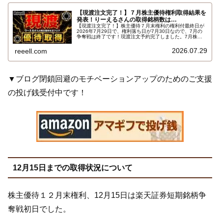
【現渡注文完了！】７月株主優待権利取得結果を
発表！りーえるさんの取得銘柄数は…
【現渡注文完了！】株主優待７月末権利の権利付最終日が
2026年7月29日で、権利落ち日が7月30日なので、7月の
争奪戦は終了です！現渡注文予約完了しました。7月株主
優待権利取得結果を報告します。使用した証券会社は楽天
証券のみでした。結果はこちらです…
2026.07.29
reeell.com
▼ブログ閉鎖回避のモチベーションアップのためのご支援
の投げ銭受付中です！
12月15日までの取得状況について
株主優待１２月末権利、12月15日は楽天証券短期銘柄争
奪戦初日でした。