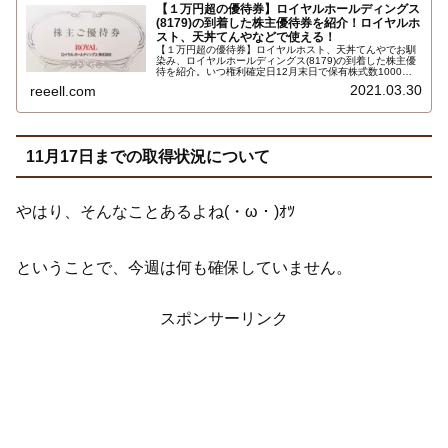
【１万円超の優待券】ロイヤルホールディングス
(8179)の到着した株主優待券を紹介！ロイヤルホ
スト、天丼てんやなどで使える！
【１万円超の優待券】ロイヤルホスト、天丼てんやでお馴
染み、ロイヤルホールディングス(8179)の到着した株主優
待を紹介。いつ権利確定日12月末日で保有株式数1000株
以上で株主優待券500券24枚合計12,000円です。Royal
2021.03.30
reeell.com
Host、カウボーイ家族、シズラー、シェーキーズ、リッチ
モンドホテルなど…
11月17日までの取得状況について
やはり、そんなことあるよね(・ω・)ｵﾂ
ということで、今週は何も確保していません。
スポンサーリンク