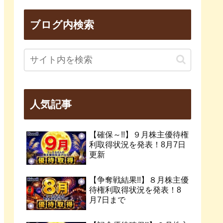
ブログ内検索
人気記事
【確保～!!】９月株主優待権
利取得状況を発表！8月7日
更新
【争奪戦結果!!】８月株主優
待権利取得状況を発表！8
月7日まで