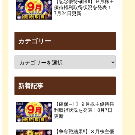
【記念優待確保!!】９月株主
優待権利取得状況を発表！
7月24日更新
カテゴリー
新着記事
【確保～!!】９月株主優待権
利取得状況を発表！8月7日
更新
【争奪戦結果!!】８月株主優