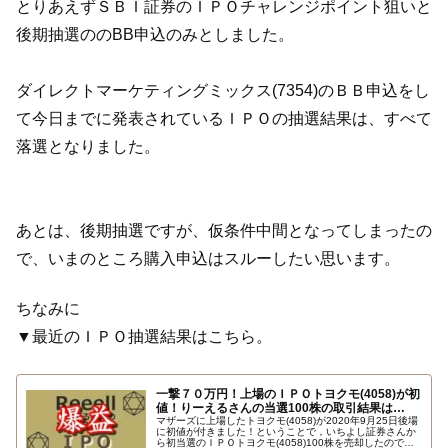
とりあえずＳＢＩ証券のＩＰＯチャレンジポイント狙いと
後期抽選ののBB申込のみとしました。
ダイレクトマーケティングミックス(7354)のＢＢ申込をし
て今日までに発表されているＩＰＯの抽選結果は、すべて
落選となりました。
あとは、後期抽選ですが、仮条件中間となってしまったの
で、いまのところ購入申込はスルーしたい思います。
ちなみに
▼最近のＩＰＯ抽選結果はこちら。
一撃７０万円！上場のＩＰＯトヨクモ(4058)が初
値！りーえるさんの当選100株の取引結果は…
マザーズに上場したトヨクモ(4058)が2020年9月25日後場
に初値が付きました！ということで，いちよし証券さんか
ら初当選のＩＰＯトヨクモ(4058)100株を売却したので取