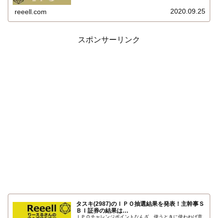
引結果を報告します！サマリー概要はこちらです。初値
9,020円，高値9,700円，安値8,000円，終値9,690円。り
2020.09.25
reeell.com
ーえるさんの取引結果は…
スポンサーリンク
タスキ(2987)のＩＰＯ抽選結果を発表！主幹事Ｓ
ＢＩ証券の結果は…
ＩＰＯチャレンジポイントなんざ、使うときに使わねば意