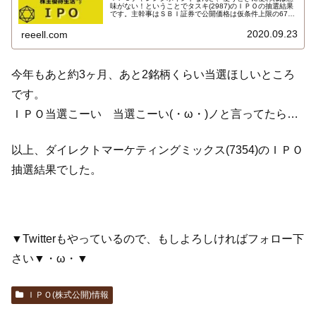
味がない！ということでタスキ(2987)のＩＰＯの抽選結果
です。主幹事はＳＢＩ証券で公開価格は仮条件上限の670
円に決定しました。上場予定日は2020年10月2日です。Ｉ
ＰＯ抽選結果はこちら…
2020.09.23
reeell.com
今年もあと約3ヶ月、あと2銘柄くらい当選ほしいところ
です。
ＩＰＯ当選こーい 当選こーい(・ω・)ノと言ってたら…
以上、ダイレクトマーケティングミックス(7354)のＩＰＯ
抽選結果でした。
▼Twitterもやっているので、もしよろしければフォロー下
さい▼・ω・▼
ＩＰＯ(株式公開)情報