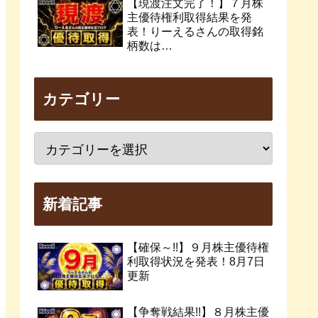
【現渡注文完了！】７月株
主優待権利取得結果を発
表！りーえるさんの取得銘
柄数は…
カテゴリー
新着記事
【確保～!!】９月株主優待権
利取得状況を発表！8月7日
更新
【争奪戦結果!!】８月株主優