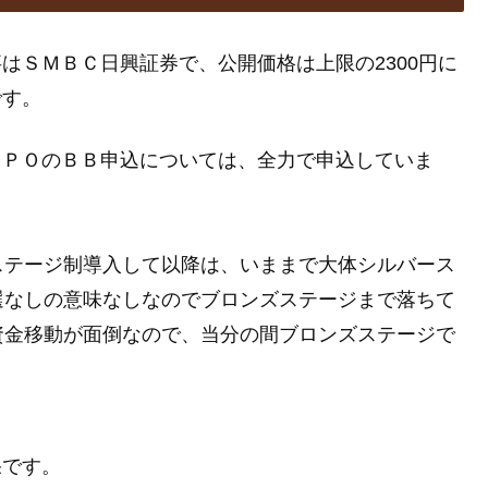
事はＳＭＢＣ日興証券で、公開価格は上限の2300円に
です。
のＩＰＯのＢＢ申込については、全力で申込していま
ステージ制導入して以降は、いままで大体シルバース
選なしの意味なしなのでブロンズステージまで落ちて
資金移動が面倒なので、当分の間ブロンズステージで
果です。