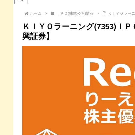
ホーム
ＩＰＯ(株式公開)情報
ＫＩＹＯラーニ
ＫＩＹＯラーニング(7353)
興証券】