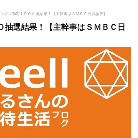
ング(7353)ＩＰＯ抽選結果！【主幹事はＳＭＢＣ日興証券】
ＩＰＯ抽選結果！【主幹事はＳＭＢＣ日