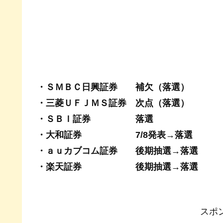
・ＳＭＢＣ日興証券 補欠（落選）
・三菱ＵＦＪＭＳ証券 次点（落選）
・ＳＢＩ証券 落選
・大和証券 7/8発表→落選
・ａｕカブコム証券 後期抽選→落選
・楽天証券 後期抽選→落選
スポ