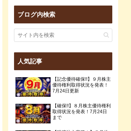
ブログ内検索
人気記事
【記念優待確保!!】９月株主
優待権利取得状況を発表！
7月24日更新
【確保!!】８月株主優待権利
取得状況を発表！7月24日
まで