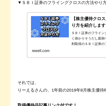
▼ＳＢＩ証券のフライングクロスの方法やり
【株主優待クロス
り方を紹介します
ＳＢＩ証券のフライン
く掛かりそうだし面倒そ
利取得のＳＢＩ証券の
決済注文もとても簡単
reeell.com
それでは、
りーえるさんの、1年前の2019年8月株主優
取得優待品記事リンク付です！