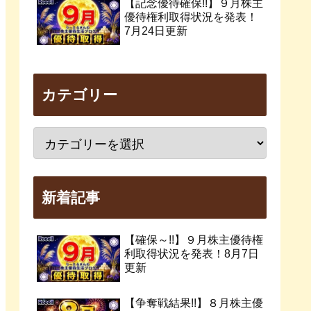
【記念優待確保!!】９月株主
優待権利取得状況を発表！
7月24日更新
カテゴリー
新着記事
【確保～!!】９月株主優待権
利取得状況を発表！8月7日
更新
【争奪戦結果!!】８月株主優