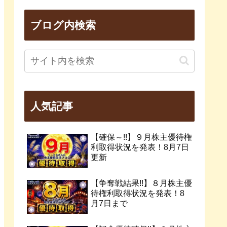
ブログ内検索
人気記事
【確保～!!】９月株主優待権
利取得状況を発表！8月7日
更新
【争奪戦結果!!】８月株主優
待権利取得状況を発表！8
月7日まで