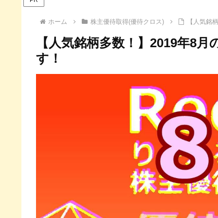
ホーム
株主優待取得(優待クロス)
【人気銘柄
【人気銘柄多数！】2019年8
す！