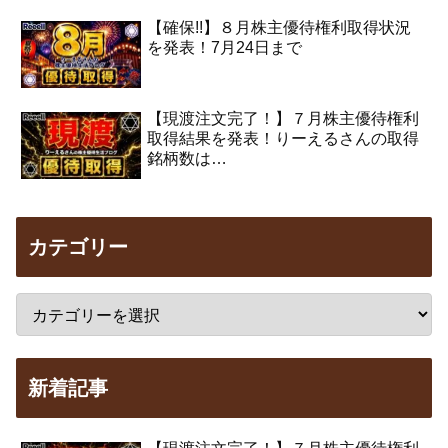
【確保!!】８月株主優待権利取得状況
を発表！7月24日まで
【現渡注文完了！】７月株主優待権利
取得結果を発表！りーえるさんの取得
銘柄数は…
カテゴリー
新着記事