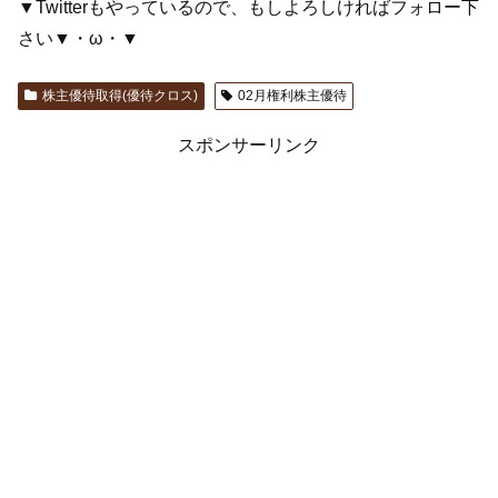
▼Twitterもやっているので、もしよろしければフォロー下
さい▼・ω・▼
株主優待取得(優待クロス)
02月権利株主優待
スポンサーリンク