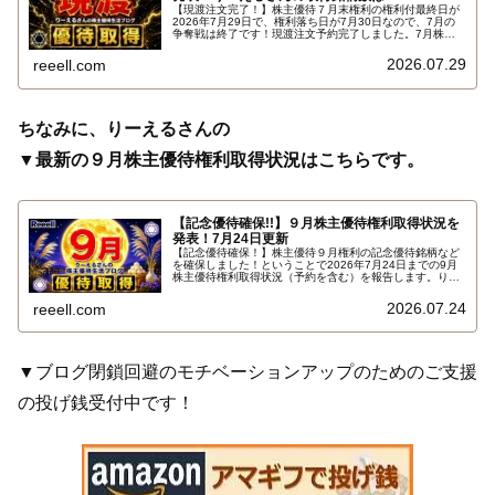
【現渡注文完了！】株主優待７月末権利の権利付最終日が
2026年7月29日で、権利落ち日が7月30日なので、7月の
争奪戦は終了です！現渡注文予約完了しました。7月株主
優待権利取得結果を報告します。使用した証券会社は楽天
証券のみでした。結果はこちらです…
2026.07.29
reeell.com
ちなみに、りーえるさんの
▼最新の９月株主優待権利取得状況はこちらです。
【記念優待確保!!】９月株主優待権利取得状況を
発表！7月24日更新
【記念優待確保！】株主優待９月権利の記念優待銘柄など
を確保しました！ということで2026年7月24日までの9月
株主優待権利取得状況（予約を含む）を報告します。りー
えるさんの最新の９月株主優待権利取得状況はこちらで
す…
2026.07.24
reeell.com
▼ブログ閉鎖回避のモチベーションアップのためのご支援
の投げ銭受付中です！