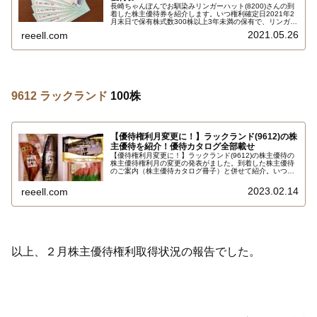
長崎ちゃんぽんでお馴染みリンガーハット(8200)さんの到
着した株主優待券を紹介します。いつ権利確定日2021年2
月末日で保有株式数300株以上3年未満の保有で、リンガー
ハット、濵かつ、とんかつ大學、長崎卓袱浜勝で利用でき
2021.05.26
reeell.com
る食事ご優待券550円7枚合計3,850円相当です。詳しくは
こちら…
9612 ラックランド
100株
【優待権利月変更に！】ラックランド(9612)の株
主優待を紹介！優待カタログ全部載せ
【優待権利月変更に！】ラックランド(9612)の株主優待の
株主優待権利月の変更の発表がました。到着した株主優待
のご案内（株主優待カタログ冊子）と併せて紹介。いつ権
利確定日は2月末日と8月末日、保有株式数100株以上で東
北地方の名産品詰め合わせ3,500円相当(送料含まず)を掲載
2023.02.14
reeell.com
している株主優待カタログです。カタログ全部載せです…
以上、２月株主優待権利取得状況の報告でした。