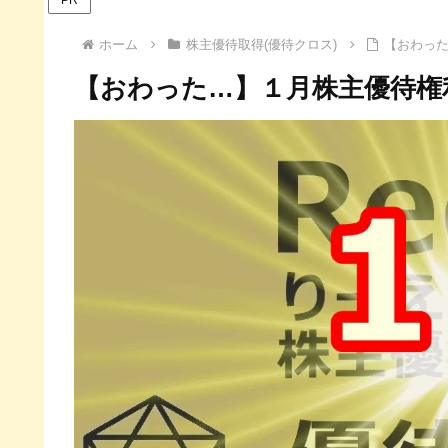
ホーム
株主優待取得(優待クロス)
【おわった
【おわった…】１月株主優待権