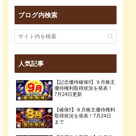
ブログ内検索
人気記事
【記念優待確保!!】９月株主
優待権利取得状況を発表！
7月24日更新
【確保!!】８月株主優待権利
取得状況を発表！7月24日
まで