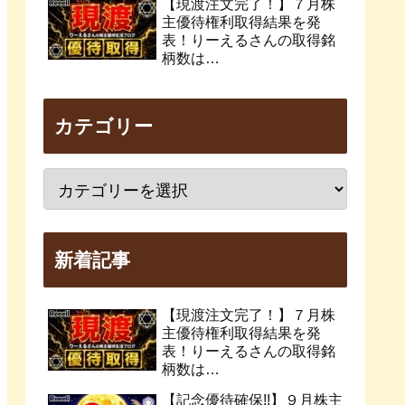
【現渡注文完了！】７月株
主優待権利取得結果を発
表！りーえるさんの取得銘
柄数は…
カテゴリー
新着記事
【現渡注文完了！】７月株
主優待権利取得結果を発
表！りーえるさんの取得銘
柄数は…
【記念優待確保!!】９月株主