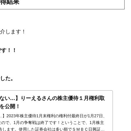
取得結果
紹介します！
です！！
でした。
ない…】りーえるさんの株主優待１月権利取
を公開！
】2023年株主優待1月末権利の権利付最終日が1月27日、
なので、1月の争奪戦は終了です！ということで、1月株主
告します。使用した証券会社は多い順でＳＭＢＣ日興証