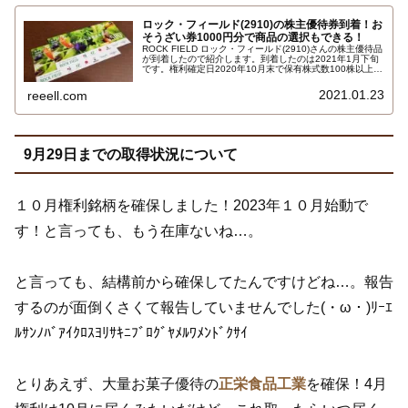
ロック・フィールド(2910)の株主優待券到着！お
そうざい券1000円分で商品の選択もできる！
ROCK FIELD ロック・フィールド(2910)さんの株主優待品
が到着したので紹介します。到着したのは2021年1月下旬
です。権利確定日2020年10月末で保有株式数100株以上で
おそうざい券500円×2枚 合計1000円分です。詳しい内容
はこちら…
2021.01.23
reeell.com
9月29日までの取得状況について
１０月権利銘柄を確保しました！2023年１０月始動で
す！と言っても、もう在庫ないね…。
と言っても、結構前から確保してたんですけどね…。報告
するのが面倒くさくて報告していませんでした(・ω・)ﾘｰｴ
ﾙｻﾝﾉﾊﾞｱｲｸﾛｽﾖﾘｻｷﾆﾌﾞﾛｸﾞﾔﾒﾙﾜﾒﾝﾄﾞｸｻｲ
とりあえず、大量お菓子優待の
正栄食品工業
を確保！4月