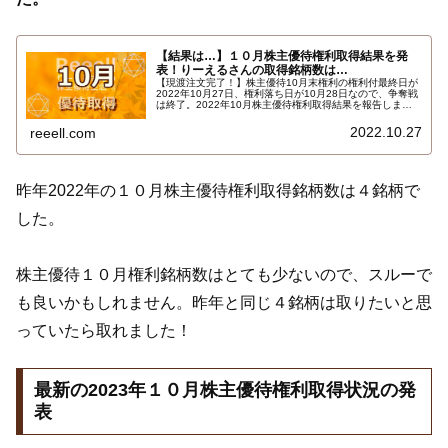
【結果は…】１０月株主優待権利取得結果を発
表！りーえるさんの取得銘柄数は…
【現渡注文完了！】株主優待10月末権利の権利付最終日が
2022年10月27日、権利落ち日が10月28日なので、争奪戦
は終了。2022年10月株主優待権利取得結果を報告しま
す。使用した証券会社は多い順でＳＭＢＣ日興証券、ＧＭ
Ｏクリック証券でいた。ａｕカブコム証券、楽天証券、Ｓ
2022.10.27
reeell.com
ＢＩ証券は未使用でした。結果はこちら…
昨年2022年の１０月株主優待権利取得銘柄数は４銘柄で
した。
株主優待１０月権利銘柄数はとても少ないので、スルーで
も良いかもしれません。昨年と同じ４銘柄は取りたいと思
っていたら取れました！
最新の2023年１０月株主優待権利取得状況の発
表