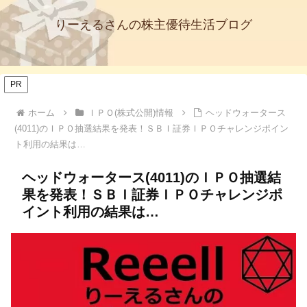
りーえるさんの株主優待生活ブログ
PR
ホーム
ＩＰＯ(株式公開)情報
ヘッドウォータース
(4011)のＩＰＯ抽選結果を発表！ＳＢＩ証券ＩＰＯチャレンジポイン
ト利用の結果は…
ヘッドウォータース(4011)のＩＰＯ抽選結
果を発表！ＳＢＩ証券ＩＰＯチャレンジポ
イント利用の結果は…