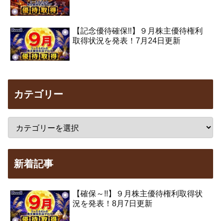
【記念優待確保!!】９月株主優待権利
取得状況を発表！7月24日更新
カテゴリー
新着記事
【確保～!!】９月株主優待権利取得状
況を発表！8月7日更新