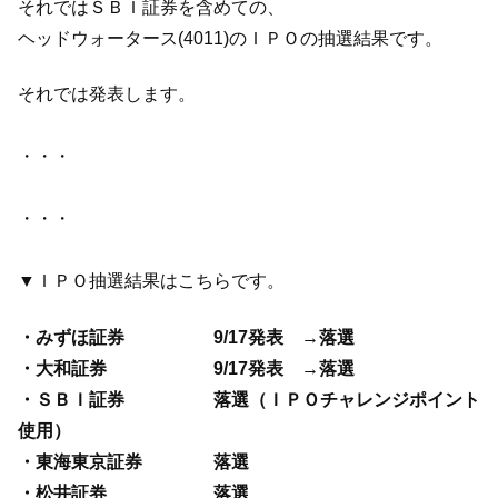
それではＳＢＩ証券を含めての、
ヘッドウォータース(4011)のＩＰＯの抽選結果です。
それでは発表します。
・・・
・・・
▼ＩＰＯ抽選結果はこちらです。
・みずほ証券 9/17発表 →落選
・大和証券 9/17発表 →落選
・ＳＢＩ証券 落選（ＩＰＯチャレンジポイント
使用）
・東海東京証券 落選
・松井証券 落選