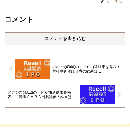
りーえる
コメント
コメントを書き込む
rakumo(4060)のＩＰＯ抽選結果を発表！
主幹事みずほ証券の結果は…
アクシス(4012)のＩＰＯ抽選結果を発
表！主幹事ＳＭＢＣ日興証券の結果は…