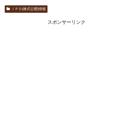
ＩＰＯ(株式公開)情報
スポンサーリンク