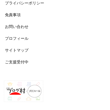
プライバシーポリシー
免責事項
お問い合わせ
プロフィール
サイトマップ
ご支援受付中