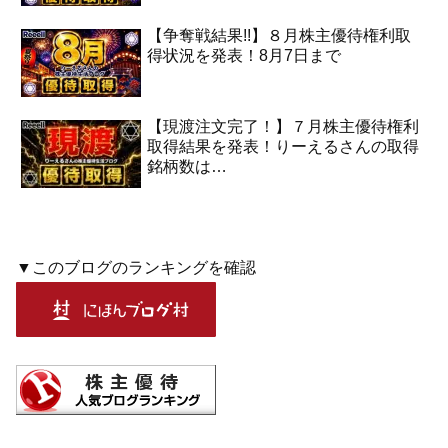
【争奪戦結果!!】８月株主優待権利取
得状況を発表！8月7日まで
【現渡注文完了！】７月株主優待権利
取得結果を発表！りーえるさんの取得
銘柄数は…
▼このブログのランキングを確認