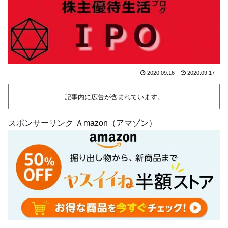
2020.09.16
2020.09.17
記事内に広告が含まれています。
スポンサーリンク Ａmazon（アマゾン）