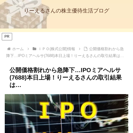
りーえるさんの株主優待生活ブログ
PR
ホーム
ＩＰＯ(株式公開)情報
公開価格割れから急
降下…IPOミアヘルサ(7688)本日上場！りーえるさんの取引結果は…
公開価格割れから急降下…IPOミアヘルサ
(7688)本日上場！りーえるさんの取引結果
は…