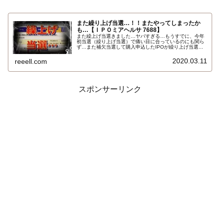
また繰り上げ当選…！！またやってしまったか
も…【ＩＰＯミアヘルサ 7688】
また繰上げ当選きました…ヤバすぎる…もうすでに、今年
初当選（繰り上げ当選）で痛い目に合っているのにも関ら
ず…また補欠当選して購入申込したIPOが繰り上げ当選と
なってしまいました…。今度も正直微妙な銘柄です…。み
ずほ証券さん主幹事のＩＰＯミアヘルサ（7688）です…
2020.03.11
reeell.com
スポンサーリンク