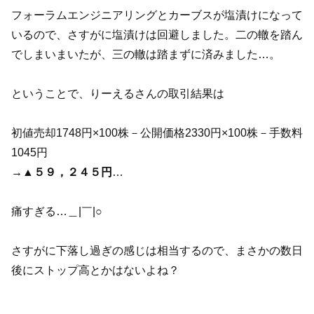
フォーラムエンジニアリングとカーブスが塩漬けになって
いるので、さすがに塩漬けは回避しました。二の轍を踏ん
でしまいまいたが、三の轍は踏まずに済みました…。
ということで、りーえるさんの取引結果は
初値売却1748円×100株－公開価格2330円×100株－手数料
1045円
→
▲５９，２４５円
…
痛すぎる…＿|￣|○
さすがに下落し過ぎの感じは相当するので、まさかの数日
後にストップ高とかはないよね？