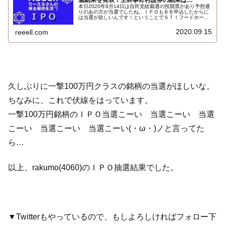
本日2020年9月14日は自民党総裁選の投開票があり予想通
りのあの方が当選でしたね。ＩＰＯもＢＢ申込したからに
は当選が欲しいんです！ということでＳＴＩフードホール
ディングス(2932)のＩＰＯの抽選結果です。主幹事は野村
證券で公開価格は仮条件上限の1,900円に決定。上場予定
2020.09.15
reeell.com
日は2020年9月25日。抽選結果はこちら…
久しぶりに一撃100万円クラスの銘柄の当選がほしいな。
ちなみに、これで伏線をはっています。
一撃100万円銘柄のＩＰＯ当選こーい 当選こーい 当選
こーい 当選こーい 当選こーい(・ω・)ノと言ってた
ら…
以上、rakumo(4060)のＩＰＯ抽選結果でした。
▼Twitterもやっているので、もしよろしければフォロー下