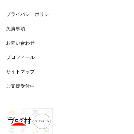
プライバシーポリシー
免責事項
お問い合わせ
プロフィール
サイトマップ
ご支援受付中