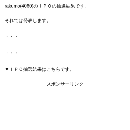
rakumo(4060)のＩＰＯの抽選結果です。
それでは発表します。
・・・
・・・
▼ＩＰＯ抽選結果はこちらです。
スポンサーリンク