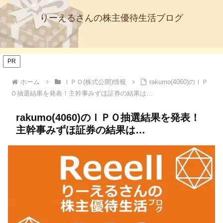
りーえるさんの株主優待生活ブログ
PR
ホーム
ＩＰＯ(株式公開)情報
rakumo(4060)のＩＰ
Ｏ抽選結果を発表！主幹事みずほ証券の結果は…
rakumo(4060)のＩＰＯ抽選結果を発表！
主幹事みずほ証券の結果は…