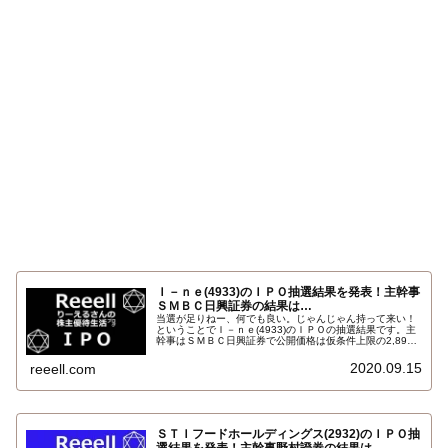
Ｉ－ｎｅ(4933)のＩＰＯ抽選結果を発表！主幹事
ＳＭＢＣ日興証券の結果は…
当選が足りねー、何でも良い。じゃんじゃん持って来い！
ということでＩ－ｎｅ(4933)のＩＰＯの抽選結果です。主
幹事はＳＭＢＣ日興証券で公開価格は仮条件上限の2,890
円に決定しました。上場予定日は2020年9月25日です。Ｉ
ＰＯ抽選結果はこちら…
2020.09.15
reeell.com
ＳＴＩフードホールディングス(2932)のＩＰＯ抽
選結果を発表！主幹事野村證券の結果は…