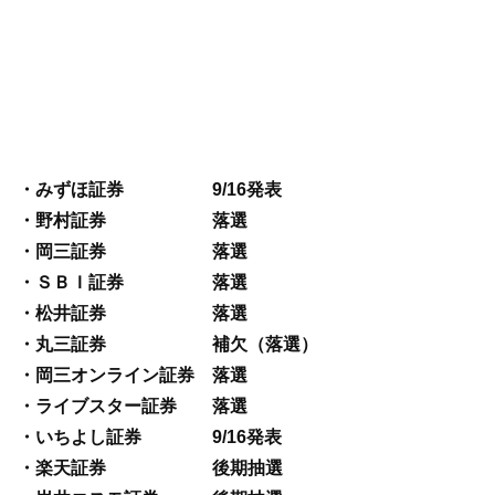
・みずほ証券 9/16発表
・野村証券 落選
・岡三証券 落選
・ＳＢＩ証券 落選
・松井証券 落選
・丸三証券 補欠（落選）
・岡三オンライン証券 落選
・ライブスター証券 落選
・いちよし証券 9/16発表
・楽天証券 後期抽選