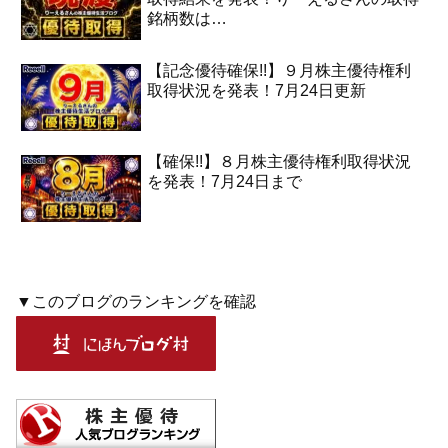
銘柄数は…
【記念優待確保!!】９月株主優待権利
取得状況を発表！7月24日更新
【確保!!】８月株主優待権利取得状況
を発表！7月24日まで
▼このブログのランキングを確認