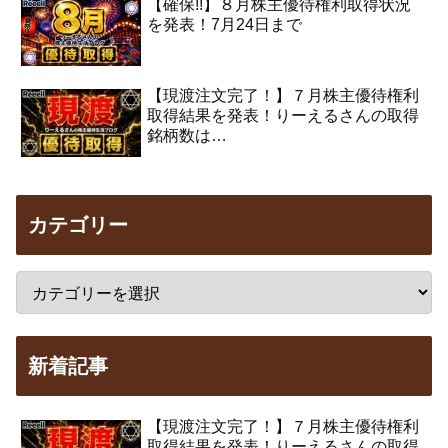
【確保!!】８月株主優待権利取得状況
を発表！7月24日まで
【現渡注文完了！】７月株主優待権利
取得結果を発表！りーえるさんの取得
銘柄数は…
カテゴリー
新着記事
【現渡注文完了！】７月株主優待権利
取得結果を発表！りーえるさんの取得