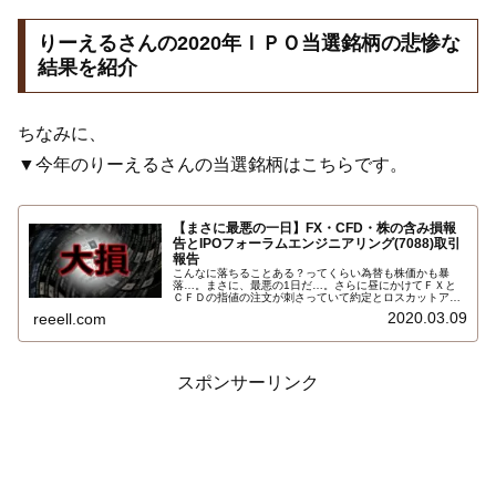
りーえるさんの2020年ＩＰＯ当選銘柄の悲惨な
結果を紹介
ちなみに、
▼今年のりーえるさんの当選銘柄はこちらです。
【まさに最悪の一日】FX・CFD・株の含み損報
告とIPOフォーラムエンジニアリング(7088)取引
報告
こんなに落ちることある？ってくらい為替も株価かも暴
落…。まさに、最悪の1日だ…。さらに昼にかけてＦＸと
ＣＦＤの指値の注文が刺さっていて約定とロスカットアラ
ートの連絡メールが来ているのに気付き、ギリシャ危機以
2020.03.09
reeell.com
来の気分の悪いナチュラルハイ状態になりました。含み損
の状況は…
スポンサーリンク