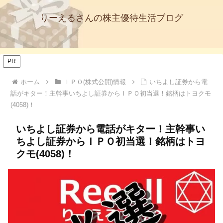
りーえるさんの株主優待生活ブログ
PR
ホーム
ＩＰＯ(株式公開)情報
いちよし証券から電
話がキター！主幹事いちよし証券からＩＰＯ初当選！銘柄はトヨクモ
(4058)！
いちよし証券から電話がキター！主幹事い
ちよし証券からＩＰＯ初当選！銘柄はトヨ
クモ(4058)！