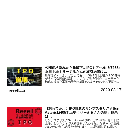
公開価格割れから急降下…IPOミアヘルサ(7688)
本日上場！りーえるさんの取引結果は…
暴落は続くーよ。どこまでも…。3月13日上場のIPO3銘柄
がすべて公開価格割れ…。さらに3月16日のニューヨーク
株式市場ダウ工業株平均が1日でおよそ3000ドル下落っ
て…。もうついていけませんよ…。下落ペースが速すぎ
る。ということで上場したIPOミアヘルサ（7688）の取引
2020.03.17
reeell.com
報告です。結果はこちら…
【忘れてた…】IPO当選のサンアスタリスクSun
Asterisk(4053)上場！りーえるさんの取引結果
は…
サンアスタリスクSun Asterisk(4053)が2020年7月31日に
上場。ということで大和証券さんから頂いたチャンス当選
の100株の取引結果を報告します！上場初日7月31日のサ