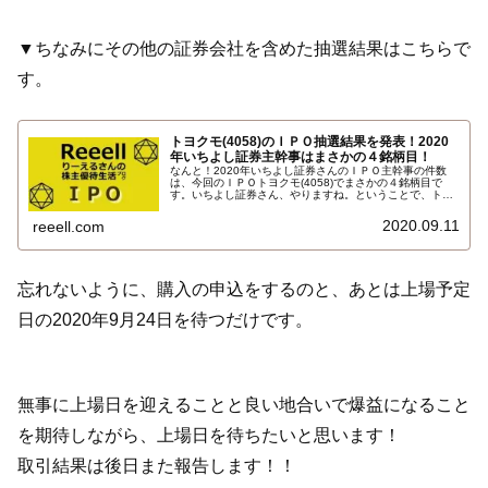
▼ちなみにその他の証券会社を含めた抽選結果はこちらで
す。
トヨクモ(4058)のＩＰＯ抽選結果を発表！2020
年いちよし証券主幹事はまさかの４銘柄目！
なんと！2020年いちよし証券さんのＩＰＯ主幹事の件数
は、今回のＩＰＯトヨクモ(4058)でまさかの４銘柄目で
す。いちよし証券さん、やりますね。ということで、トヨ
クモ(4058)のＩＰＯの抽選結果です。公開価格は仮条件上
限の2,000円に決定。上場予定日は2020年9月24日です。
2020.09.11
reeell.com
抽選結果はこちら…
忘れないように、購入の申込をするのと、あとは上場予定
日の2020年9月24日を待つだけです。
無事に上場日を迎えることと良い地合いで爆益になること
を期待しながら、上場日を待ちたいと思います！
取引結果は後日また報告します！！