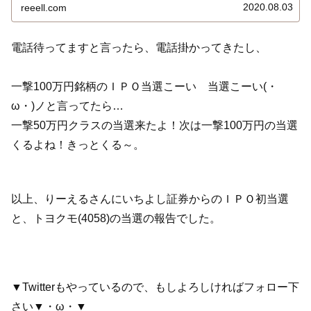
マリー概要はこちらです。初値1,209円、高値1,509円、安
2020.08.03
reeell.com
値1,151円、終値1,509円。りーえるさんの取引結果は…
電話待ってますと言ったら、電話掛かってきたし、
一撃100万円銘柄のＩＰＯ当選こーい 当選こーい(・
ω・)ノと言ってたら…
一撃50万円クラスの当選来たよ！次は一撃100万円の当選
くるよね！きっとくる～。
以上、りーえるさんにいちよし証券からのＩＰＯ初当選
と、トヨクモ(4058)の当選の報告でした。
▼Twitterもやっているので、もしよろしければフォロー下
さい▼・ω・▼