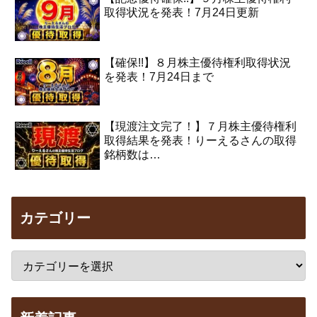
取得状況を発表！7月24日更新
【確保!!】８月株主優待権利取得状況
を発表！7月24日まで
【現渡注文完了！】７月株主優待権利
取得結果を発表！りーえるさんの取得
銘柄数は…
カテゴリー