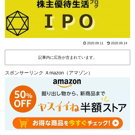
2020.09.11
2020.09.14
記事内に広告が含まれています。
スポンサーリンク Ａmazon（アマゾン）