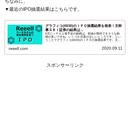
ちなみに、
▼最近のIPO抽選結果はこちらです。
グラフィコ(4930)のＩＰＯ抽選結果を発表！主幹
事ＳＢＩ証券の結果は…
9月にＩＰＯ上場予定の銘柄は、初値が期待できそうな銘
柄が多いですね。いくつか当選がほしいところです。とい
うことでグラフィコ(4930)のＩＰＯの抽選結果です。主幹
事はＳＢＩ証券で公開価格は仮条件上限の4,090円に決定
しました。上場予定日は2020年9月24日です。ＩＰＯ抽選
2020.09.11
reeell.com
結果はこちら…
スポンサーリンク