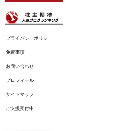
プライバシーポリシー
免責事項
お問い合わせ
プロフィール
サイトマップ
ご支援受付中