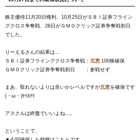
株主優待11月20日権利、10月25日がＳＢＩ証券フライン
グクロス争奪戦、26日がＧＭＯクリック証券争奪戦初日
でした。
りーえるさんの結果は…
ＳＢＩ証券フライングクロス争奪戦：
北恵
100株確保
ＧＭＯクリック証券争奪戦初日 ：参戦せず
まあ、取れないよりは良いかレベルですが
北恵
を確保です
(・ω・)ｾｲｶｱﾘ
アスクルは終盤でいいよね…。
ということで、
▼今回確保した銘柄はこちらです。