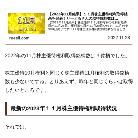
【2022年11月結果】１１月株主優待権利取得結
果を発表！りーえるさんの取得銘柄数は…
【2022年11月結果】株主優待１１月末権利の権利付最終
日が11月28日、権利落ち日が11月29日なので、11月の争
奪戦は終了です！11月株主優待権利取得結果を報告しま
す。使用した証券会社は多い順でＳＭＢＣ日興証券、ａｕ
カブコム証券、楽天証券でした。ＧＭＯクリック証券、Ｓ
2022.11.28
reeell.com
ＢＩ証券は未使用でした。結果はこちら…
2022年の11月株主優待権利取得銘柄数は９銘柄でした。
株主優待10月権利と同じく株主優待11月権利の取得銘柄
数も少ないですね。とりあえず、昨年と同じくらいは取得
したいところです。
最新の2023年１１月株主優待権利取得状況
それでは、