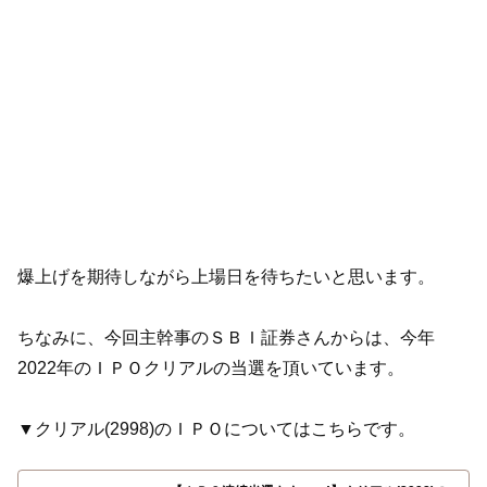
爆上げを期待しながら上場日を待ちたいと思います。
ちなみに、今回主幹事のＳＢＩ証券さんからは、今年
2022年のＩＰＯクリアルの当選を頂いています。
▼クリアル(2998)のＩＰＯについてはこちらです。