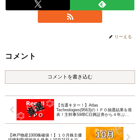
りーえる
コメント
コメントを書き込む
【当選キター！】Atlas
Technologies(9563)のＩＰＯ抽選結果を発
表！主幹事SMBC日興証券から４年ぶり
の…！
【神戸物産1000株確保！】１０月株主優
待権利取得状況を発表！10月21日まで