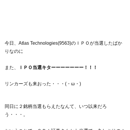
今日、Atlas Technologies(9563)のＩＰＯが当選したばか
りなのに
また、
ＩＰＯ当選キターーーーーーー！！！
リンカーズも来おった・・・(・ω・)
同日に２銘柄当選もらえたなんて、いつ以来だろ
う・・・。