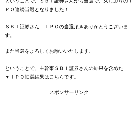
ということで、ＳＢＩ証券さんから当選で、久しぶりのＩ
ＰＯ連続当選となりました！
ＳＢＩ証券さん ＩＰＯの当選頂きありがとうございま
す。
また当選をよろしくお願いいたします。
ということで、主幹事ＳＢＩ証券さんの結果を含めた
▼ＩＰＯ抽選結果はこちらです。
スポンサーリンク