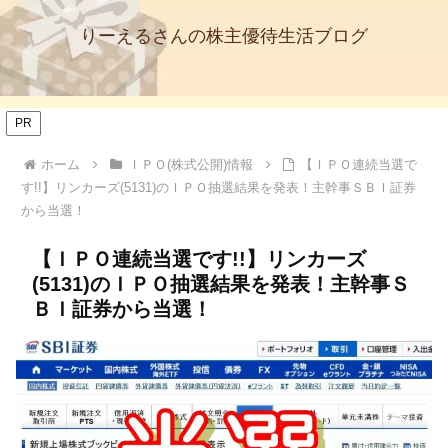
りーえるさんの株主優待生活ブログ
PR
ホーム
ＩＰＯ(株式公開)情報
【ＩＰＯ連続当選で
す!!】リンカーズ(5131)のＩＰＯ抽選結果を発表！主幹事ＳＢＩ証券
から当選！
【ＩＰＯ連続当選です!!】リンカーズ
(5131)のＩＰＯ抽選結果を発表！主幹事Ｓ
ＢＩ証券から当選！