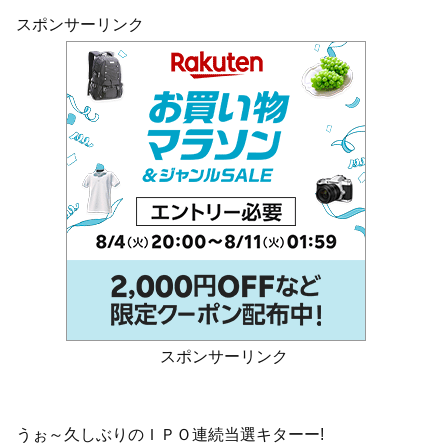
スポンサーリンク
スポンサーリンク
うぉ～久しぶりのＩＰＯ連続当選キターー!