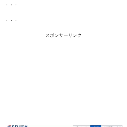
・・・
・・・
スポンサーリンク