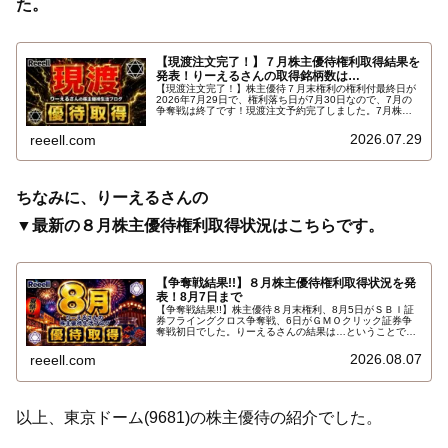
た。
【現渡注文完了！】７月株主優待権利取得結果を
発表！りーえるさんの取得銘柄数は…
【現渡注文完了！】株主優待７月末権利の権利付最終日が
2026年7月29日で、権利落ち日が7月30日なので、7月の
争奪戦は終了です！現渡注文予約完了しました。7月株主
優待権利取得結果を報告します。使用した証券会社は楽天
証券のみでした。結果はこちらです…
2026.07.29
reeell.com
ちなみに、りーえるさんの
▼最新の８月株主優待権利取得状況はこちらです。
【争奪戦結果!!】８月株主優待権利取得状況を発
表！8月7日まで
【争奪戦結果!!】株主優待８月末権利、8月5日がＳＢＩ証
券フライングクロス争奪戦、6日がＧＭＯクリック証券争
奪戦初日でした。りーえるさんの結果は…ということで、
2026年8月7日までの８月株主優待権利取得状況（予約を
含む）を報告します。最新の取得状況はこちらです…
2026.08.07
reeell.com
以上、東京ドーム(9681)の株主優待の紹介でした。