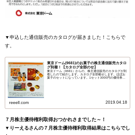
▼申込した通信販売のカタログが届きました！こちらで
す。
東京ドーム(9681)のお菓子の株主通信販売カタロ
グ到着！【カタログ全部のせ】
東京ドーム（9681）からの、株主通信販売のカタログが到
着したので紹介します。カタログ全部載せします。ほぼお
菓子のセットになっています。1セット3000円の優待券が
必要でピンクの東京ドーム500円優待券×６枚を使って通信
販売のカタログから申し込むことができます。いつ2019年
1月末権利…
2019.04.18
reeell.com
７月株主優待権利取得おつかれさまでした～！
▼りーえるさんの７月株主優待権利取得結果はこちらでし