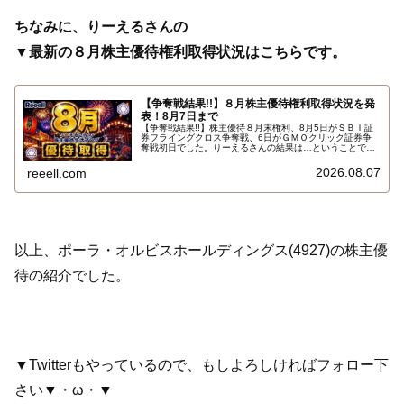
ちなみに、りーえるさんの
▼最新の８月株主優待権利取得状況はこちらです。
【争奪戦結果!!】８月株主優待権利取得状況を発
表！8月7日まで
【争奪戦結果!!】株主優待８月末権利、8月5日がＳＢＩ証
券フライングクロス争奪戦、6日がＧＭＯクリック証券争
奪戦初日でした。りーえるさんの結果は…ということで、
2026年8月7日までの８月株主優待権利取得状況（予約を
含む）を報告します。最新の取得状況はこちらです…
2026.08.07
reeell.com
以上、ポーラ・オルビスホールディングス(4927)の株主優
待の紹介でした。
▼Twitterもやっているので、もしよろしければフォロー下
さい▼・ω・▼