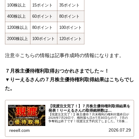
100株以上
15ポイント
35ポイント
400株以上
60ポイント
80ポイント
1200株以上
80ポイント
100ポイント
2000株以上
100ポイント
120ポイント
注意※こちらの情報は記事作成時の情報になります。
７月株主優待権利取得おつかれさまでした～！
▼りーえるさんの７月株主優待権利取得結果はこちらでし
た。
【現渡注文完了！】７月株主優待権利取得結果を
発表！りーえるさんの取得銘柄数は…
【現渡注文完了！】株主優待７月末権利の権利付最終日が
2026年7月29日で、権利落ち日が7月30日なので、7月の
争奪戦は終了です！現渡注文予約完了しました。7月株主
優待権利取得結果を報告します。使用した証券会社は楽天
証券のみでした。結果はこちらです…
2026.07.29
reeell.com