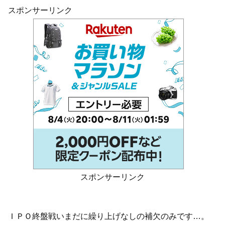
スポンサーリンク
スポンサーリンク
ＩＰＯ終盤戦いまだに繰り上げなしの補欠のみです…。