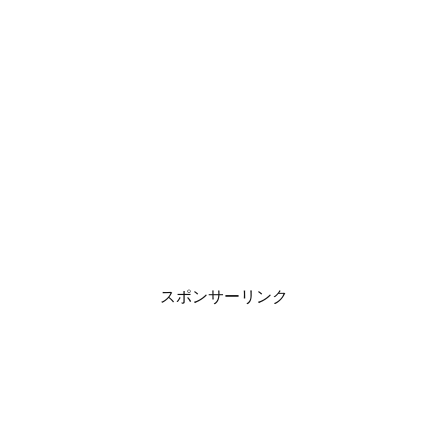
スポンサーリンク