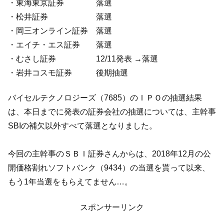
・東海東京証券 落選
・松井証券 落選
・岡三オンライン証券 落選
・エイチ・エス証券 落選
・むさし証券 12/11発表 →落選
・岩井コスモ証券 後期抽選
バイセルテクノロジーズ（7685）のＩＰＯの抽選結果
は、本日までに発表の証券会社の抽選については、主幹事
SBIの補欠以外すべて落選となりました。
今回の主幹事のＳＢＩ証券さんからは、2018年12月の公
開価格割れソフトバンク（9434）の当選を貰って以来、
もう1年当選をもらえてません…。
スポンサーリンク