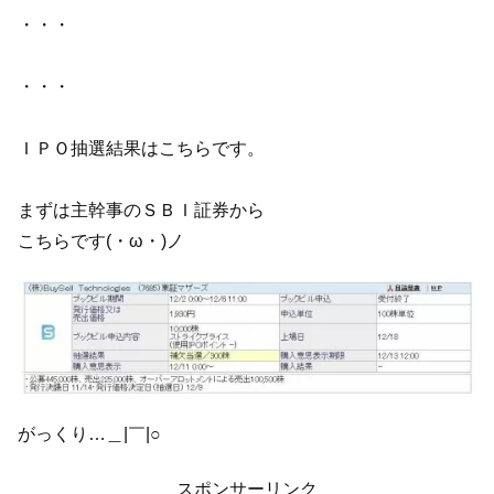
・・・
・・・
ＩＰＯ抽選結果はこちらです。
まずは主幹事のＳＢＩ証券から
こちらです(・ω・)ノ
がっくり…＿|￣|○
スポンサーリンク