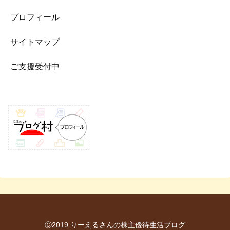
プロフィール
サイトマップ
ご支援受付中
Ⓒ2019 りーえるさんの株主優待生活ブログ