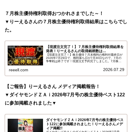
７月株主優待権利取得おつかれさまでした～！
▼りーえるさんの７月株主優待権利取得結果はこちらでし
た。
【現渡注文完了！】７月株主優待権利取得結果を
発表！りーえるさんの取得銘柄数は…
【現渡注文完了！】株主優待７月末権利の権利付最終日が
2026年7月29日で、権利落ち日が7月30日なので、7月の
争奪戦は終了です！現渡注文予約完了しました。7月株主
優待権利取得結果を報告します。使用した証券会社は楽天
証券のみでした。結果はこちらです…
2026.07.29
reeell.com
【ご報告】りーえるさん メディア掲載報告！
▼ダイヤモンドＺＡｉ2026年7月号の株主優待ベスト122
に参加掲載されました▼
ダイヤモンドＺＡｉ2026年7月号の株主優待ベス
ト122に参加掲載されました！りーえるさんメデ
ィア掲載!!
ダイヤモンド社さんのダイヤモンドＺＡｉ2026年7月号