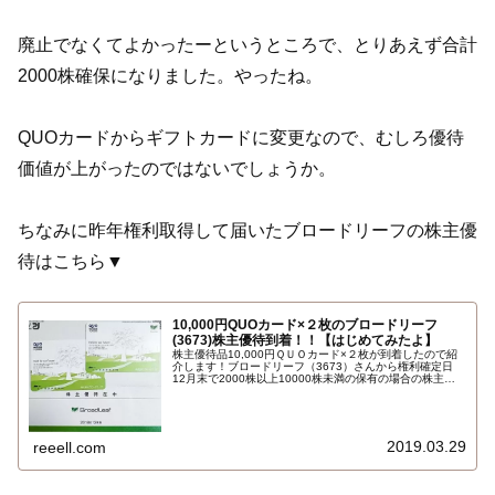
廃止でなくてよかったーというところで、とりあえず合計
2000株確保になりました。やったね。
QUOカードからギフトカードに変更なので、むしろ優待
価値が上がったのではないでしょうか。
ちなみに昨年権利取得して届いたブロードリーフの株主優
待はこちら▼
10,000円QUOカード×２枚のブロードリーフ
(3673)株主優待到着！！【はじめてみたよ】
株主優待品10,000円ＱＵＯカード×２枚が到着したので紹
介します！ブロードリーフ（3673）さんから権利確定日
12月末で2000株以上10000株未満の保有の場合の株主優
待品です。１００００円一万円のＱＵＯカードはじめてみ
たよ。いつ2018年12月末権利…
2019.03.29
reeell.com