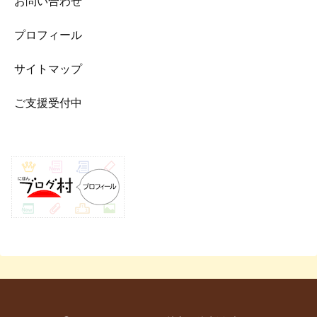
お問い合わせ
プロフィール
サイトマップ
ご支援受付中