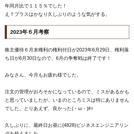
年同月比で１１５％でした！
え？プラスはかなり久しぶりのような気がする。
2023年６月考察
株主優待６月末権利の権利付日が2023年6月29日、権利落
ち日が6月30日なので、6月の争奪戦は終了です！
みなさん、今月もお疲れ様でした。
注文の管理がおろそかになっているので、ミスがあるかも
と思っていましたが、いまのところミスは特にありません
でした。とりあえず、良かった(・ω・)ﾎｯ
久しぶりに、最終日お昼に(4828)ビジネスエンジニアリン
グを拾えました。