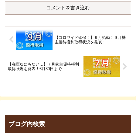
コメントを書き込む
【コロワイド確保！】９月始動！９月株
主優待権利取得状況を発表！
【在庫なにもない…】７月株主優待権利
取得状況を発表！6月30日まで
ブログ内検索