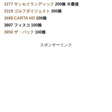
3277 サンセイランディック
200株 ※最後
3319 ゴルフダイジェスト
300株
3688 CARTA HD
100株
3807 フィスコ 100株
3950 ザ・パック
100株
スポンサーリンク