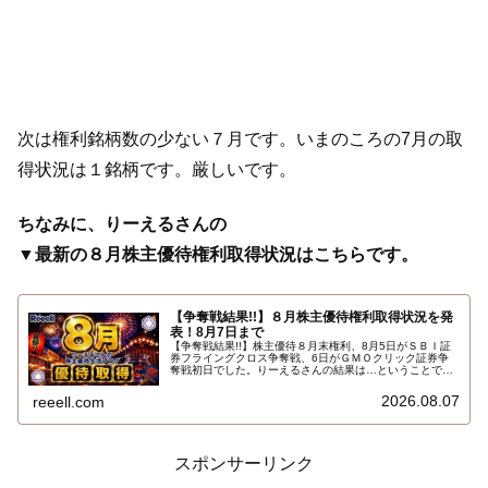
次は権利銘柄数の少ない７月です。いまのころの7月の取
得状況は１銘柄です。厳しいです。
ちなみに、りーえるさんの
▼最新の８月株主優待権利取得状況はこちらです。
【争奪戦結果!!】８月株主優待権利取得状況を発
表！8月7日まで
【争奪戦結果!!】株主優待８月末権利、8月5日がＳＢＩ証
券フライングクロス争奪戦、6日がＧＭＯクリック証券争
奪戦初日でした。りーえるさんの結果は…ということで、
2026年8月7日までの８月株主優待権利取得状況（予約を
含む）を報告します。最新の取得状況はこちらです…
2026.08.07
reeell.com
スポンサーリンク