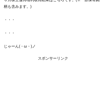
柄も含みます。)
・・・
・・・
じゃーん(・ω・)ノ
スポンサーリンク