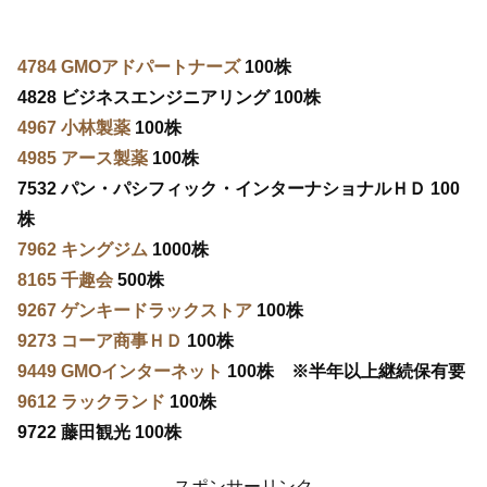
4784 GMOアドパートナーズ
100株
4828 ビジネスエンジニアリング 100株
4967 小林製薬
100株
4985 アース製薬
100株
7532 パン・パシフィック・インターナショナルＨＤ 100
株
7962 キングジム
1000株
8165 千趣会
500株
9267 ゲンキードラックストア
100株
9273 コーア商事ＨＤ
100株
9449 GMOインターネット
100株 ※半年以上継続保有要
9612 ラックランド
100株
9722 藤田観光 100株
スポンサーリンク