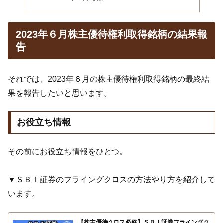
2023年６月株主優待権利取得銘柄の結果報
告
それでは、2023年６月の株主優待権利取得銘柄の最終結
果を報告したいと思います。
お役立ち情報
その前にお役立ち情報をひとつ。
▼ＳＢＩ証券のフライングクロスの方法やり方を紹介して
います。
【株主優待クロス必修】ＳＢＩ証券フライングク