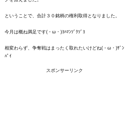
ということで、合計３０銘柄の権利取得となりました。
今月は概ね満足です(・ω・)ﾖﾊﾏﾝｿﾞｸｿﾞﾖ
相変わらず、争奪戦はまったく取れたいけどね(・ω・)ｻﾞﾝ
ﾊﾟｲ
スポンサーリンク