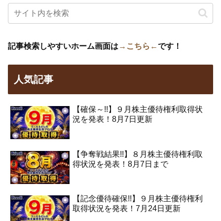
記事検索しやすいホーム画面は
→こちら←
です！
人気記事
【確保～!!】９月株主優待権利取得状
況を発表！8月7日更新
【争奪戦結果!!】８月株主優待権利取
得状況を発表！8月7日まで
【記念優待確保!!】９月株主優待権利
取得状況を発表！7月24日更新