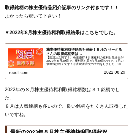
取得銘柄の株主優待品紹介記事のリンク付きです！！
よかったら覗いて下さい！
▼2022年8月株主優待権利取得結果はこちらでした。
株主優待権利取得結果を発表！８月の りーえる
さんの取得銘柄数は…
【現渡注文完了！】株主優待８月末権利の権利付最終日が
2022年８月29日で、権利落ち日が8月30日なので、8月の
争奪戦は終了です！今夜現渡注文の予約をしました。2022
年8月株主優待権利取得結果を報告します。使用した証券
会社は多い順でＳＭＢＣ日興証券、楽天証券、ＧＭＯクリ
2022.08.29
reeell.com
ック証券、ａｕカブコム証券、ＳＢＩ証券でした…
2022年の８月株主優待権利取得銘柄数は３１銘柄でし
た。
８月は人気銘柄も多いので、良い銘柄をたくさん取得した
いですね。
最新の2023年８月株主優待権利取得状況