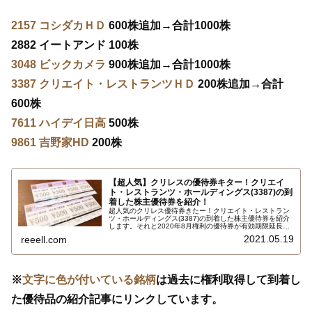
2157 コシダカＨＤ
600株追加→合計1000株
2882 イートアンド 100株
3048 ビックカメラ
900株追加→合計1000株
3387 クリエイト・レストランツＨＤ
200株追加→合計
600株
7611 ハイデイ日高
500株
9861 吉野家HD
200株
【超人気】クリレスの優待券キター！クリエイ
ト・レストランツ・ホールディングス(3387)の到
着した株主優待券を紹介！
超人気のクリレス優待券きたー！クリエイト・レストラン
ツ・ホールディングス(3387)の到着した株主優待券を紹介
します。それと2020年8月権利の優待券が有効期限延長に
なったのと、権利確定日2021年2月末日で保有株式数200
2021.05.19
reeell.com
株以上で、株主様ご優待券500円×8枚 合計4,000円相当
です…
※
文字に色が付いている銘柄
は過去に権利取得して到着し
た優待品の紹介記事にリンクしています。