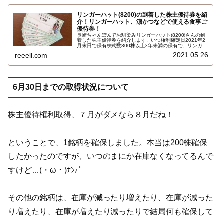
リンガーハット(8200)の到着した株主優待券を紹
介！リンガーハット、濵かつなどで使える食事ご
優待券！
長崎ちゃんぽんでお馴染みリンガーハット(8200)さんの到
着した株主優待券を紹介します。いつ権利確定日2021年2
月末日で保有株式数300株以上3年未満の保有で、リンガー
ハット、濵かつ、とんかつ大學、長崎卓袱浜勝で利用でき
2021.05.26
reeell.com
る食事ご優待券550円7枚合計3,850円相当です。詳しくは
こちら…
6月30日までの取得状況について
株主優待権利取得、７月がダメなら８月だね！
ということで、1銘柄を確保しました。本当は200株確保
したかったのですが、いつのまにか在庫なくなってるんで
すけど…(・ω・)ﾅﾝﾃﾞ
その他の銘柄は、在庫が減ったり増えたり、在庫が減った
り増えたり、在庫が増えたり減ったりで結局何も確保して