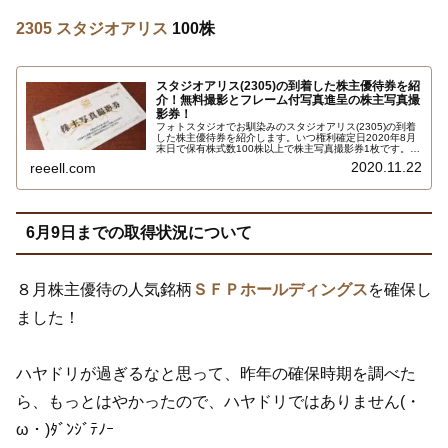
2305 スタジオアリス
100株
スタジオアリス(2305)の到着した株主優待券を紹
介！無料撮影とフレーム付写真進呈の株主写真撮
影券！
フォトスタジオでお馴染みのスタジオアリス(2305)の到着
した株主優待券を紹介します。いつ権利確定日2020年8月
末日で保有株式数100株以上で株主写真撮影券1枚です。撮
影料無料で四切写真プリント フレーム付、キャビネサイズ
2020.11.22
reeell.com
デザインフォト アクリルフレーム付、B3サイズポスター
のひとつを進呈する内容です…
6月9日までの取得状況について
８月株主優待の人気銘柄
ＳＦＰホールディングス
を確保し
ました！
ハヤドリが過ぎるなと思って、昨年の確保時期を調べた
ら、もっとはやかったので、ハヤドリではありません(・
ω・)ﾀﾞﾝｼﾞﾃﾉｰ