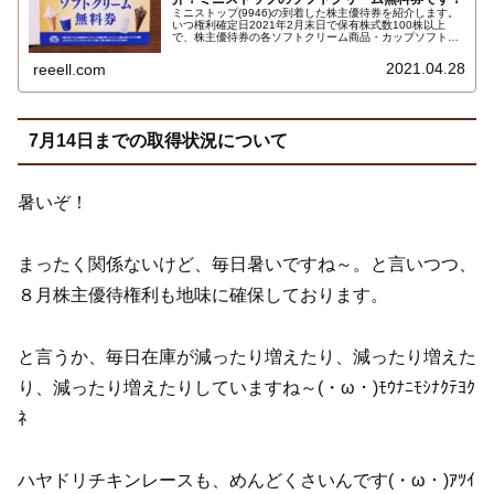
ミニストップ(9946)の到着した株主優待券を紹介します。
いつ権利確定日2021年2月末日で保有株式数100株以上
で、株主優待券の各ソフトクリーム商品・カップソフト商
品(ハロハロ・パフェ除く)と交換できるソフトクリーム無
料券５枚です！プレミアムソフトクリームも対象です…
2021.04.28
reeell.com
7月14日までの取得状況について
暑いぞ！
まったく関係ないけど、毎日暑いですね～。と言いつつ、
８月株主優待権利も地味に確保しております。
と言うか、毎日在庫が減ったり増えたり、減ったり増えた
り、減ったり増えたりしていますね～(・ω・)ﾓｳﾅﾆﾓｼﾅｸﾃﾖｸ
ﾈ
ハヤドリチキンレースも、めんどくさいんです(・ω・)ｱﾂｲ