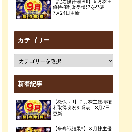
【記念優待確保!!】９月株主
優待権利取得状況を発表！
7月24日更新
カテゴリー
新着記事
【確保～!!】９月株主優待権
利取得状況を発表！8月7日
更新
【争奪戦結果!!】８月株主優