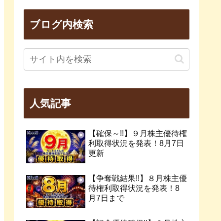
ブログ内検索
人気記事
【確保～!!】９月株主優待権
利取得状況を発表！8月7日
更新
【争奪戦結果!!】８月株主優
待権利取得状況を発表！8
月7日まで