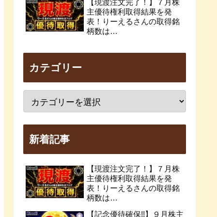
【現渡注文完了！】７月株
主優待権利取得結果を発
表！りーえるさんの取得銘
柄数は…
カテゴリー
新着記事
【現渡注文完了！】７月株
主優待権利取得結果を発
表！りーえるさんの取得銘
柄数は…
【記念優待確保!!】９月株主