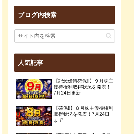
ブログ内検索
人気記事
【記念優待確保!!】９月株主
優待権利取得状況を発表！
7月24日更新
【確保!!】８月株主優待権利
取得状況を発表！7月24日
まで