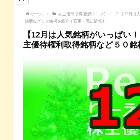
ホーム
株主優待取得(優待クロス)
【12月は
銘柄など５０銘柄を紹介！変更・廃止情報も！
【12月は人気銘柄がいっぱい！
主優待権利取得銘柄など５０銘