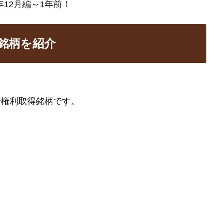
12月編～1年前！
得銘柄を紹介
優待権利取得銘柄です。