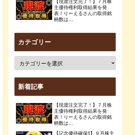
【現渡注文完了！】７月株
主優待権利取得結果を発
表！りーえるさんの取得銘
柄数は…
カテゴリー
新着記事
【現渡注文完了！】７月株
主優待権利取得結果を発
表！りーえるさんの取得銘
柄数は…
【記念優待確保!!】９月株主