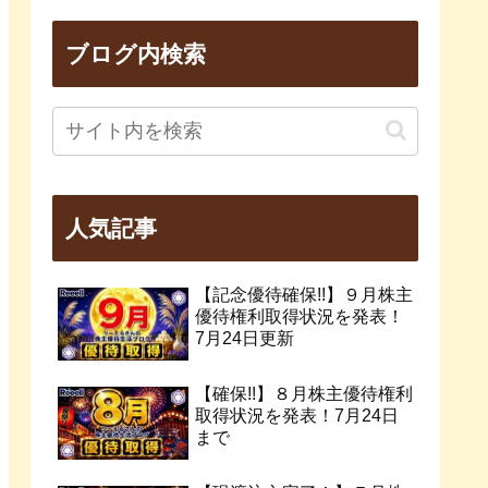
ブログ内検索
人気記事
【記念優待確保!!】９月株主
優待権利取得状況を発表！
7月24日更新
【確保!!】８月株主優待権利
取得状況を発表！7月24日
まで