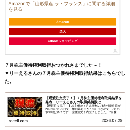
Amazonで「山形県産 ラ・フランス」に関する詳細
を見る
Amazon
楽天
Yahoo!ショッピング
７月株主優待権利取得おつかれさまでした～！
▼りーえるさんの７月株主優待権利取得結果はこちらでし
た。
【現渡注文完了！】７月株主優待権利取得結果を
発表！りーえるさんの取得銘柄数は…
【現渡注文完了！】株主優待７月末権利の権利付最終日が
2026年7月29日で、権利落ち日が7月30日なので、7月の
争奪戦は終了です！現渡注文予約完了しました。7月株主
優待権利取得結果を報告します。使用した証券会社は楽天
証券のみでした。結果はこちらです…
2026.07.29
reeell.com