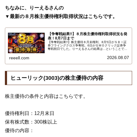
ちなみに、りーえるさんの
▼最新の８月株主優待権利取得状況はこちらです。
【争奪戦結果!!】８月株主優待権利取得状況を発
表！8月7日まで
【争奪戦結果!!】株主優待８月末権利、8月5日がＳＢＩ証
券フライングクロス争奪戦、6日がＧＭＯクリック証券争
奪戦初日でした。りーえるさんの結果は…ということで、
2026年8月7日までの８月株主優待権利取得状況（予約を
含む）を報告します。最新の取得状況はこちらです…
2026.08.07
reeell.com
ヒューリック(3003)の株主優待の内容
株主優待の条件と内容はこちらです。
優待権利日：12月末日
保有株式数：300株以上
優待の内容：