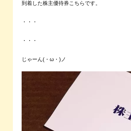
到着した株主優待券こちらです。
・・・
・・・
じゃーん(・ω・)ノ