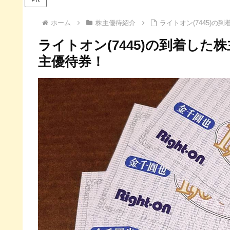
ホーム
株主優待紹介
ライトオン(7445)の
ライトオン(7445)の到着した株
主優待券！