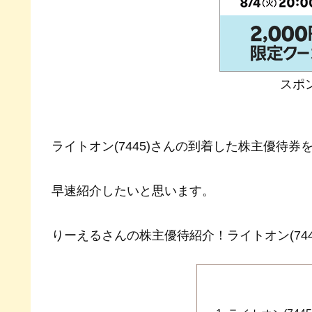
スポ
ライトオン(7445)さんの到着した株主優待券
早速紹介したいと思います。
りーえるさんの株主優待紹介！ライトオン(7445)