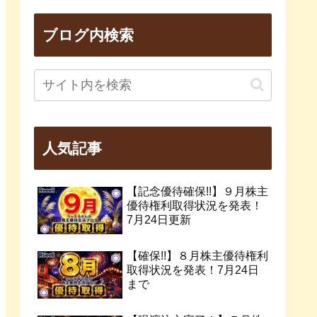
ブログ内検索
人気記事
【記念優待確保!!】９月株主
優待権利取得状況を発表！
7月24日更新
【確保!!】８月株主優待権利
取得状況を発表！7月24日
まで