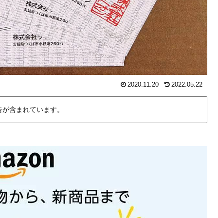
2020.11.20
2022.05.22
告が含まれています。