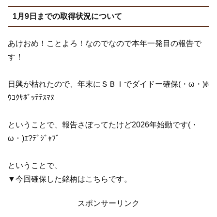
1月9日までの取得状況について
あけおめ！ことよろ！なのでなので本年一発目の報告で
す！
日興が枯れたので、年末にＳＢＩでダイドー確保(・ω・)ﾎ
ｳｺｸｻﾎﾞｯﾃﾃｽﾏﾇ
ということで、報告さぼってたけど2026年始動です(・
ω・)ｴ?ﾃﾞｼﾞｬﾌﾞ
ということで、
▼今回確保した銘柄はこちらです。
スポンサーリンク