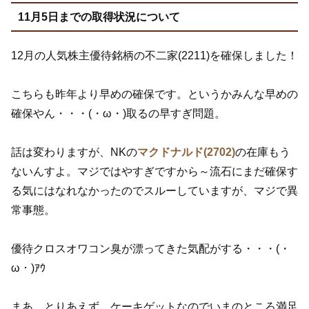
11月5日までの取得状況について
12月の人気株主優待銘柄の不二家(2211)を確保しました！
こちらも昨年より早めの確保です。というかみんな早めの
確保やん・・・(・ω・)取るの早すぎ問題。
話は変わりますが、NKの
マクドナルド(2702)
の在庫もう
ないんすよ。マジではやすぎですから～流石にまだ確保す
る気にはなれなかったのでスルーしていますが、マジで異
常事態。
優待クロスオワコン臭が漂ってきた気配がする・・・(・
ω・)ｱｳ
まあ、とりあえず、ケーキゲットなのでいまのところ満足