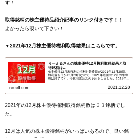
す！
取得銘柄の株主優待品紹介記事のリンク付きです！！
よかったら覗いて下さい！
▼2021年12月株主優待権利取得結果はこちらです。
りーえるさんの株主優待12月権利取得結果と取
得銘柄は…
株主優待12月末権利の権利付最終日が2021年12月28日、
権利落ち日が12月29日なので、2021年最後の12月の争奪
戦は終了です。今夜現渡注文の予約をしました。2021年
12月株主優待権利取得結果を報告します。使用した証券会
社は多い順でＳＭＢＣ日興証券、ａｕカブコム証券、ＳＢ
2021.12.28
reeell.com
Ｉ証券、ＧＭＯクリック証券、楽天証券でした。結果はこ
ちら…
2021年の12月株主優待権利取得銘柄数は６３銘柄でし
た。
12月は人気の株主優待銘柄がいっぱいあるので、良い銘