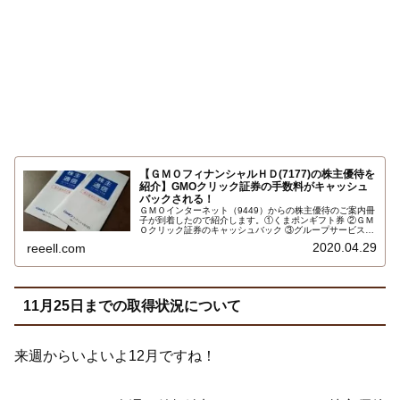
【ＧＭＯフィナンシャルＨＤ(7177)の株主優待を
紹介】GMOクリック証券の手数料がキャッシュ
バックされる！
ＧＭＯインターネット（9449）からの株主優待のご案内冊
子が到着したので紹介します。①くまポンギフト券 ②ＧＭ
Ｏクリック証券のキャッシュバック ③グループサービス利
用料（とくとくＢＢ WiMAX2、お名前.comドメイン取得、
2020.04.29
reeell.com
レンタルサーバー等）３つ全て使えば、合計13,000円相当
になります。2018年12月末権利…
11月25日までの取得状況について
来週からいよいよ12月ですね！