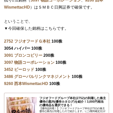
残りの2銘柄（
3097 物語コーポレーション
、
9260 西本
WismettacHD
）はＳＭＢＣ日興証券で確保です。
ということで、
▼今回確保した銘柄はこちらです。
2752 フジオフードＧ本社
100株
3054 ハイパー 100株
3091 ブロンコビリー
200株
3097 物語コーポレーション
100株
3452 ビーロッド
100株
3486 グローバルリンクマネジメント
100株
9260 西本WismettacHD
100株
フジオフードグループ本社(2752)の到着した株主
優待の案内(優待カタログ)を紹介！3,000円相当
の優待品を選択できる！
【優待品到着！】フジオフードグループ本社(2752)の株主
優待の案内が到着したので紹介します。いつ権利確定日12