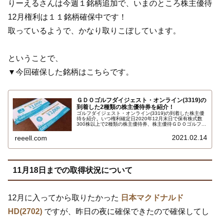
りーえるさんは今週１銘柄追加で、いまのところ株主優待
12月権利は１１銘柄確保中です！
取っているようで、かなり取りこぼしています。
ということで、
▼今回確保した銘柄はこちらです。
ＧＤＯゴルフダイジェスト・オンライン(3319)の
到着した2種類の株主優待券を紹介！
ゴルフダイジェスト・オンライン(3319)の到着した株主優
待を紹介。いつ権利確定日2020年12月末日で保有株式数
300株以上で2種類の株主優待券、株主優待ＧＤＯゴルフシ
ョップクーポン券2000円と株主優待ＧＤＯゴルフ場予約ク
ーポン券1000円です。ＧＤＯゴルフショップとＧＤＯゴル
2021.02.14
reeell.com
フ場予約で利用できます…
11月18日までの取得状況について
12月に入ってから取りたかった
日本マクドナルド
HD(2702)
ですが、昨日の夜に確保できたので確保してし