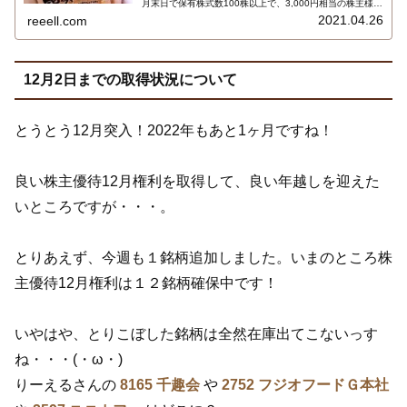
月末日で保有株式数100株以上で、3,000円相当の株主様ご
優待商品を1セットを選択できます。選択できるのは、株
2021.04.26
reeell.com
主優待お食事券3,000円分、コシヒカリ、串家物語 串かつ
セットなど…
12月2日までの取得状況について
とうとう12月突入！2022年もあと1ヶ月ですね！
良い株主優待12月権利を取得して、良い年越しを迎えた
いところですが・・・。
とりあえず、今週も１銘柄追加しました。いまのところ株
主優待12月権利は１２銘柄確保中です！
いやはや、とりこぼした銘柄は全然在庫出てこないっす
ね・・・(・ω・)
りーえるさんの
8165 千趣会
や
2752 フジオフードＧ本社