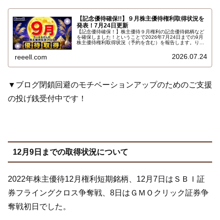
【記念優待確保!!】９月株主優待権利取得状況を
発表！7月24日更新
【記念優待確保！】株主優待９月権利の記念優待銘柄など
を確保しました！ということで2026年7月24日までの9月
株主優待権利取得状況（予約を含む）を報告します。りー
えるさんの最新の９月株主優待権利取得状況はこちらで
す…
2026.07.24
reeell.com
▼ブログ閉鎖回避のモチベーションアップのためのご支援
の投げ銭受付中です！
12月9日までの取得状況について
2022年株主優待12月権利短期銘柄、12月7日はＳＢＩ証
券フライングクロス争奪戦、8日はＧＭＯクリック証券争
奪戦初日でした。