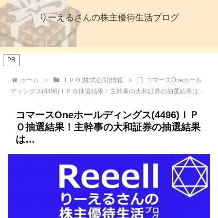
りーえるさんの株主優待生活ブログ
PR
ホーム
ＩＰＯ(株式公開)情報
コマースOneホール
ディングス(4496)ＩＰＯ抽選結果！主幹事の大和証券の抽選結果は…
コマースOneホールディングス(4496)ＩＰ
Ｏ抽選結果！主幹事の大和証券の抽選結果
は…