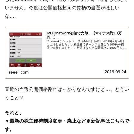
いません。今度は公開価格超えの銘柄の当選がほしい
な…。
IPO Chatwork初値で売却…【マイナス約1.3万
円…】
Chatworkチャットワーク（4448）が本日2019年9月24日
に上場しました。大和証券でチャンス当選した100株を初
値で売却しました…。初値はなんと公開価格の1600円を下
回り主幹事の引受価格と同じ1480円でした。ちなみにサマ
リーは初値1480円、高値1521円、安値1400円、終値
1400円。損益はマイナス…
2019.09.24
reeell.com
直近の当選公開価格割ればっかりなんですけど…。どうい
うこと？
それと、
▼最新の株主優待制度変更・廃止など更新記事はこちらで
す。