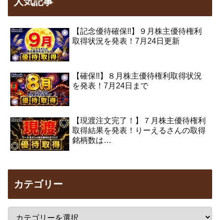
人気記事
【記念優待確保!!】９月株主優待権利
取得状況を発表！7月24日更新
【確保!!】８月株主優待権利取得状況
を発表！7月24日まで
【現渡注文完了！】７月株主優待権利
取得結果を発表！りーえるさんの取得
銘柄数は…
カテゴリー