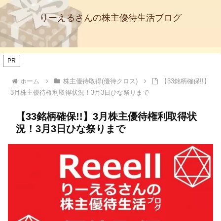
りーえるさんの株主優待生活ブログ
PR
ホーム
株主優待取得(優待クロス)
【33銘柄確保!!】
3月株主優待権利取得状況！3月3日ひな祭りまで
【33銘柄確保!!】3月株主優待権利取得状
況！3月3日ひな祭りまで