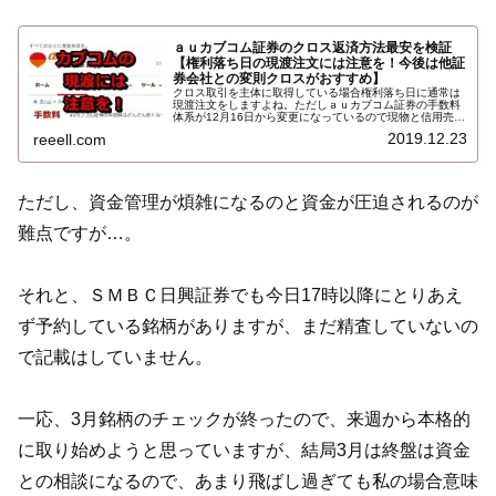
ａｕカブコム証券のクロス返済方法最安を検証
【権利落ち日の現渡注文には注意を！今後は他証
券会社との変則クロスがおすすめ】
クロス取引を主体に取得している場合権利落ち日に通常は
現渡注文をしますよね。ただしａｕカブコム証券の手数料
体系が12月16日から変更になっているので現物と信用売り
を建てている方はそのまま現渡するのはちょっと待った方
2019.12.23
reeell.com
が良いです。クロスの返済方法の最安値最善策を検証しま
す…
ただし、資金管理が煩雑になるのと資金が圧迫されるのが
難点ですが…。
それと、ＳＭＢＣ日興証券でも今日17時以降にとりあえ
ず予約している銘柄がありますが、まだ精査していないの
で記載はしていません。
一応、3月銘柄のチェックが終ったので、来週から本格的
に取り始めようと思っていますが、結局3月は終盤は資金
との相談になるので、あまり飛ばし過ぎても私の場合意味