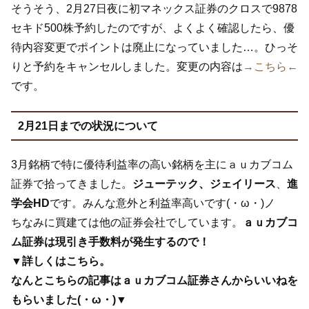
そうそう、2月27日夜に初マネックス証券のクロスで9878
セキド500株予約したのですが、よくよく確認したら、優
待内容変更でポイントは廃止になっていました…。ひっそ
りと予約をキャンセルしました。変更の内容は
→こちら←
です。
2月21日までの状況について
3月銘柄で特に優待利益率の高い銘柄を主にａｕカブコム
証券で拾ってきました。
ジューテック、ジェイリース
、
進
学会HD
です。みんな意外と利益率高いです(・ω・)ノ
ちなみに買建ては他の証券会社でしています。
ａｕカブコ
ム証券は現引き手数料が発生するので！
▼詳しくはこちら。
なんとこちらの記事はａｕカブコム証券さんからいいねを
もらいました(・ω・)▼